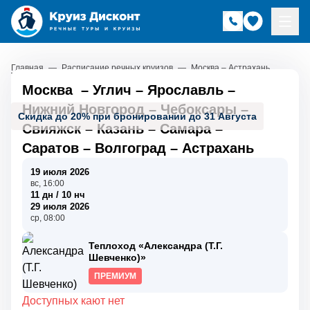
Главная
—
Расписание речных круизов
—
Москва – Астрахань
Москва
–
Углич
–
Ярославль
–
Нижний Новгород
–
Чебоксары
–
Скидка до 20% при бронировании до 31 Августа
Свияжск
–
Казань
–
Самара
–
Саратов
–
Волгоград
–
Астрахань
19 июля 2026
вс, 16:00
11 дн / 10 нч
29 июля 2026
ср, 08:00
Теплоход «Александра (Т.Г.
Шевченко)»
ПРЕМИУМ
Доступных кают нет