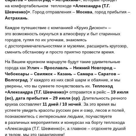
на комфортабельном теплоходе
«Александра (Т.Г.
Шевченко)»
. Город отправления –
Москва
, город прибытия –
Астрахань
.
Каждое путешествие с компанией «Круиз Дисконт» –
это возможность окунуться в атмосферу и быт старинных
городов, гуляя по их улочкам, знакомясь
с достопримечательностями и музеями, расширить кругозор,
сменить обстановку и просто приятно провести время.
На Вашем круизном маршруте будут такие удивительные
города как
Углич – Ярославль – Нижний Новгород –
Чебоксары – Свияжск – Казань – Самара – Саратов –
Волгоград
. У каждого из них свой шарм и обаяние, и мы
уверены, что вы сумеете почувствовать их.
Теплоход
«Александра (Т.Г. Шевченко)»
отправится в рейс –
19 июля
(вс), дата прибытия – 29 июля (ср)
. Длительность речного
круиза составляет
11 дней / 10 ночей
.
За это время вы
успеете увидеть красоты русских рек и озер, лесов и полей,
познакомитесь с интересными людьми, поучаствуете
в различных мероприятиях и конкурсах на борту теплохода
«Александра (Т.Г. Шевченко)», а главное – отдохнете душой
и телом, мы это гарантируем!