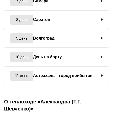
7 день
Самара
8 день
Саратов
9 день
Волгоград
10 день
День на борту
11 день
Астрахань
– город прибытия
О теплоходе «Александра (Т.Г.
Шевченко)»