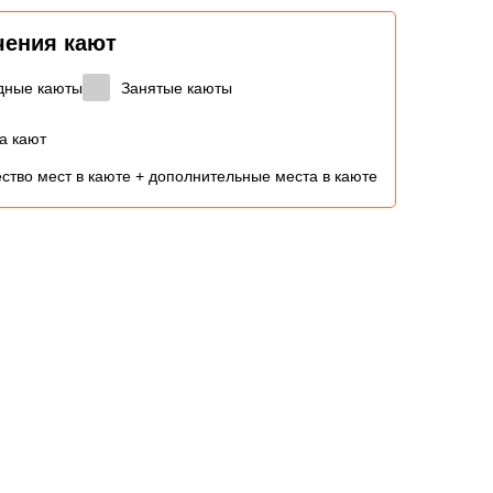
чения кают
дные каюты
Занятые каюты
а кают
ство мест в каюте + дополнительные места в каюте