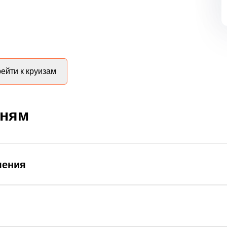
ейти к круизам
дням
ления