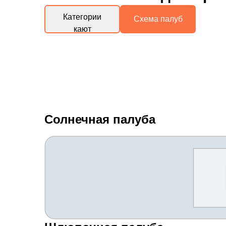
Категории
Схема палуб
кают
Солнечная палуба