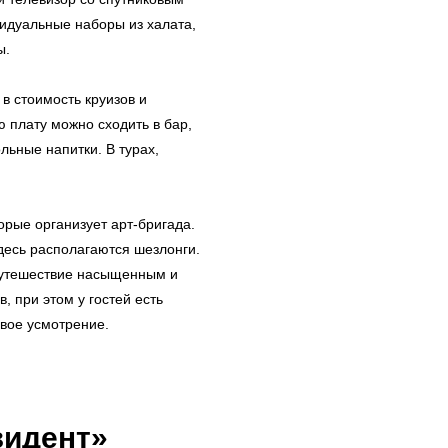
идуальные наборы из халата,
ы.
 в стоимость круизов и
ю плату можно сходить в бар,
ольные напитки. В турах,
орые организует арт-бригада.
десь располагаются шезлонги.
 путешествие насыщенным и
, при этом у гостей есть
свое усмотрение.
зидент»