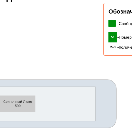
Обозна
Свобо
-
Номер
51
-
Количе
2+3