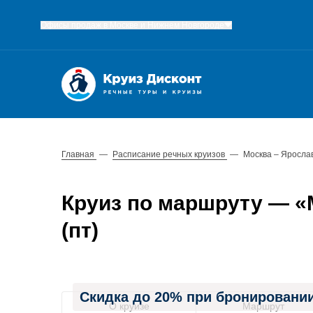
Офисы продаж в Москве и Нижнем Новгороде
Главная
—
Расписание речных круизов
—
Москва – Яросла
Круиз по маршруту — «М
(пт)
Скидка до 20% при бронировании
О круизе
Маршрут