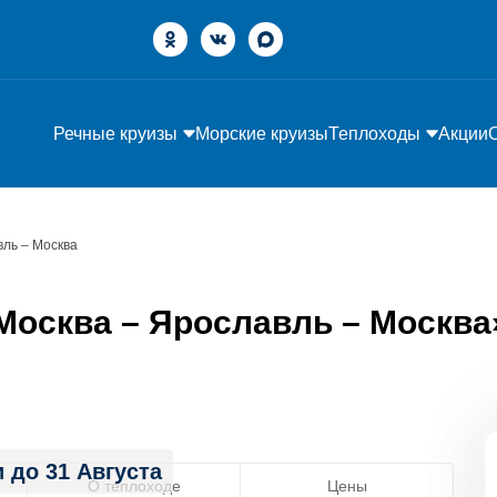
Речные круизы
Морские круизы
Теплоходы
Акции
вль – Москва
осква – Ярославль – Москва» 
 до 31 Августа
О теплоходе
Цены