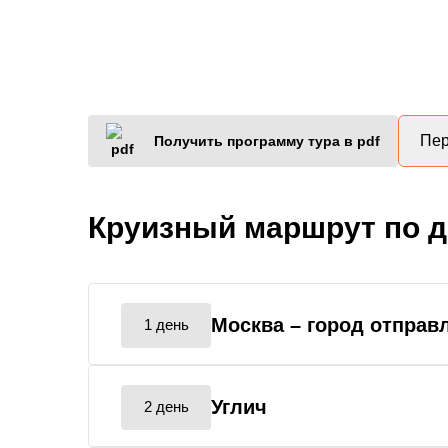
Пер
Получить программу тура в pdf
Круизный маршрут по 
Москва
– город отправ
1 день
Углич
2 день