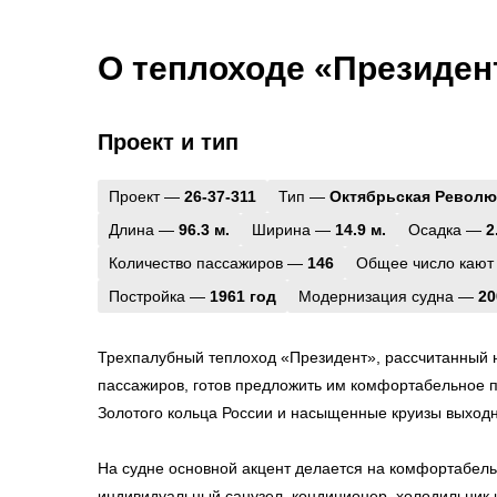
О теплоходе «Президен
Проект и тип
Проект —
26-37-311
Тип —
Октябрьская Револ
Длина —
96.3 м.
Ширина —
14.9 м.
Осадка —
2
Количество пассажиров —
146
Общее число кают
Постройка —
1961 год
Модернизация судна —
20
Трехпалубный теплоход «Президент», рассчитанный
пассажиров, готов предложить им комфортабельное 
Золотого кольца России и насыщенные круизы выходн
На судне основной акцент делается на комфортабель
индивидуальный санузел, кондиционер, холодильник 