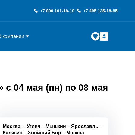
+7 800 101-18-19
+7 495 135-18-85
О компании
с 04 мая (пн) по 08 мая
Москва
–
Углич
–
Мышкин
–
Ярославль
–
Калязин
–
Хвойный Бор
–
Москва