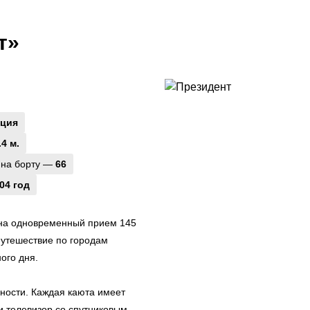
т»
юция
.4 м.
 на борту —
66
04 год
 на одновременный прием 145
путешествие по городам
ого дня.
ности. Каждая каюта имеет
и телевизор со спутниковым