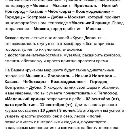
по маршруту
«Москва – Мышкин – Ярославль – Нижний
Новгород – Казань – Чебоксары – Козьмодемьянск –
Городец – Кострома – Дубна – Москва»
, который пройдет
на комфортабельном теплоходе
«Маленький принц»
. Город
отправления –
Москва
, город прибытия –
Москва
.
Каждое путешествие с компанией «Круиз Дисконт» –
это возможность окунуться в атмосферу и быт старинных
городов, гуляя по их улочкам, знакомясь
с достопримечательностями и музеями, расширить кругозор,
сменить обстановку и просто приятно провести время.
На Вашем круизном маршруте будут такие удивительные
города как
Мышкин – Ярославль – Нижний Новгород –
Казань – Чебоксары – Козьмодемьянск – Городец –
Кострома – Дубна
. У каждого из них свой шарм и обаяние,
и мы уверены, что вы сумеете почувствовать их.
Теплоход
«Маленький принц»
отправится в рейс –
02 сентября (вт),
дата прибытия – 11 сентября (чт)
. Длительность речного
круиза составляет
10 дней / 9 ночей
.
За это время вы успеете
увидеть красоты русских рек и озер, лесов и полей,
познакомитесь с интересными людьми, поучаствуете
в различных мероприятиях и конкурсах на борту теплохода