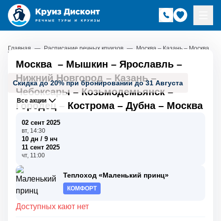
Главная
—
Расписание речных круизов
—
Москва – Казань – Москва
Москва
–
Мышкин
–
Ярославль
–
Нижний Новгород
–
Казань
–
Скидка до 20% при бронировании до 31 Августа
Чебоксары
–
Козьмодемьянск
–
Все акции
Городец
–
Кострома
–
Дубна
–
Москва
02 сент 2025
вт, 14:30
10 дн / 9 нч
11 сент 2025
чт, 11:00
Теплоход «Маленький принц»
КОМФОРТ
Доступных кают нет