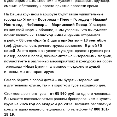
с достопримечательностями и музеями, расширить кругозор,
сменить обстановку и просто приятно провести время.
На Вашем круизном маршруте будут такие удивительные
города как
Углич – Кострома – Плес – Городец – Нижний
Новгород – Чебоксары – Мариинский Посад
. У каждого
из них свой шарм и обаяние, и мы уверены, что вы сумеете
почувствовать их.
Теплоход
«Иван Бунин»
отправится
в рейс –
08 сентября (вт), дата прибытия – 13 сентября
(вс)
. Длительность речного круиза составляет
6 дней / 5
ночей
.
За это время вы успеете увидеть красоты русских рек
и озер, лесов и полей, познакомитесь с интересными людьми,
поучаствуете в различных мероприятиях и конкурсах на борту
теплохода «Иван Бунин», а главное – отдохнете душой
и телом, мы это гарантируем!
Смело берите с собой детей – им будет интересно как
в длительном круизе, так и в коротком туре выходного дня.
Стоимость речного тура –
от 65 960 руб.
за одного человека.
Вы можете воспользоваться ранним бронированием и купить
круиз на
2026 год со скидкой до 20%!
Получите бесплатную
консультацию нашего специалиста по телефону
+7 800 101-
18-19
.