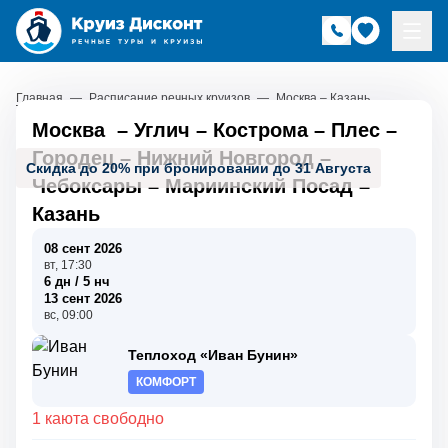
Главная
—
Расписание речных круизов
—
Москва – Казань
Москва
–
Углич
–
Кострома
–
Плес
–
Городец
–
Нижний Новгород
–
Скидка до 20% при бронировании до 31 Августа
Чебоксары
–
Мариинский Посад
–
Казань
08 сент 2026
вт, 17:30
6 дн / 5 нч
13 сент 2026
вс, 09:00
Теплоход «Иван Бунин»
КОМФОРТ
1 каюта свободно