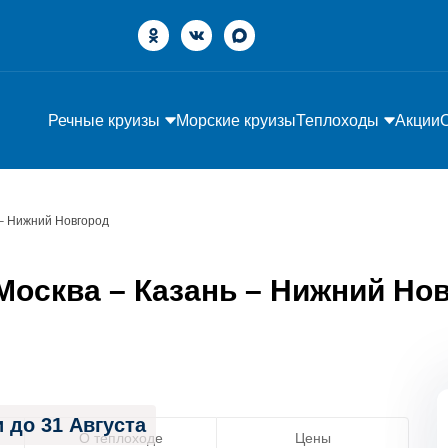
Речные круизы
Морские круизы
Теплоходы
Акции
 – Нижний Новгород
осква – Казань – Нижний Новг
 до 31 Августа
О теплоходе
Цены