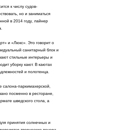
тся к числу судов-
ствовать, но и заниматься
ной в 2014 году, лайнер
а.
т» и «Люкс». Это говорит о
ивидуальный санитарный блок и
ечают стильные интерьеры и
дит уборку кают. В каютах
адлежностей и полотенца.
е салона-паркимахерской,
вано посменно в ресторане,
ормате шведского стола, а
для принятия солнечных и
роводятся творческие вечера,