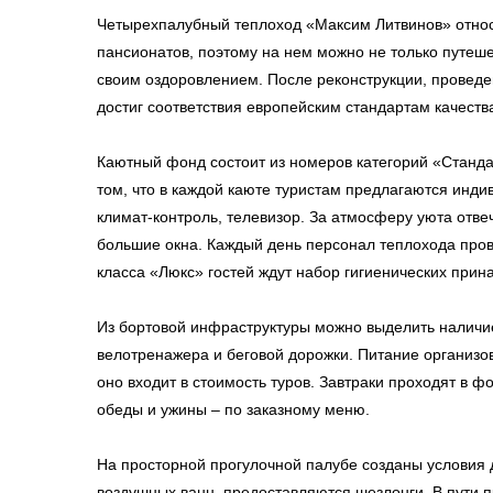
Четырехпалубный теплоход «Максим Литвинов» относи
пансионатов, поэтому на нем можно не только путеше
своим оздоровлением. После реконструкции, проведен
достиг соответствия европейским стандартам качеств
Каютный фонд состоит из номеров категорий «Стандар
том, что в каждой каюте туристам предлагаются инд
климат-контроль, телевизор. За атмосферу уюта отв
большие окна. Каждый день персонал теплохода прово
класса «Люкс» гостей ждут набор гигиенических прин
Из бортовой инфраструктуры можно выделить наличи
велотренажера и беговой дорожки. Питание организо
оно входит в стоимость туров. Завтраки проходят в ф
обеды и ужины – по заказному меню.
На просторной прогулочной палубе созданы условия 
воздушных ванн, предоставляются шезлонги. В пути п