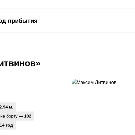
род прибытия
итвинов»
2.94 м.
 на борту —
102
14 год