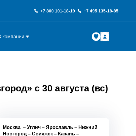
+7 800 101-18-19
+7 495 135-18-85
О компании
ород» с 30 августа (вс)
Москва
–
Углич
–
Ярославль
–
Нижний
Новгород
–
Свияжск
–
Казань
–