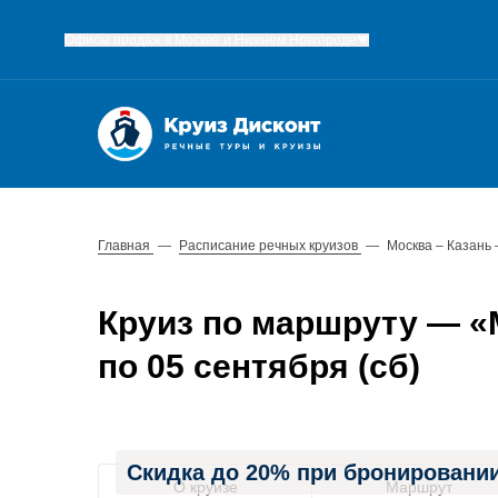
Офисы продаж в Москве и Нижнем Новгороде
Главная
—
Расписание речных круизов
—
Москва – Казань
Круиз по маршруту — «М
по 05 сентября (сб)
Скидка до 20% при бронировании
О круизе
Маршрут