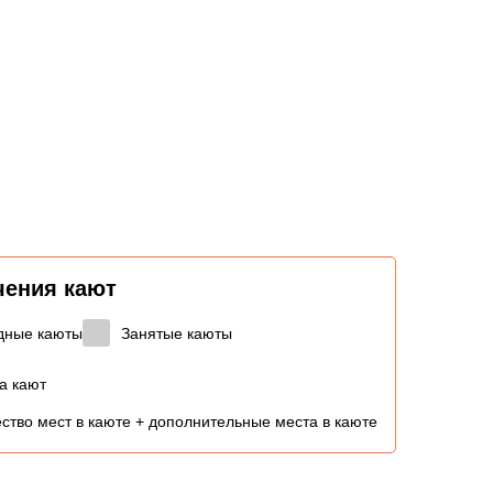
чения кают
дные каюты
Занятые каюты
а кают
ство мест в каюте + дополнительные места в каюте