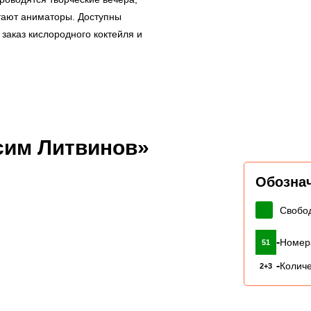
отают аниматоры. Доступны
 заказ кислородного коктейля и
сим Литвинов»
Обозна
Свобо
-
Номер
51
-
Количе
2+3