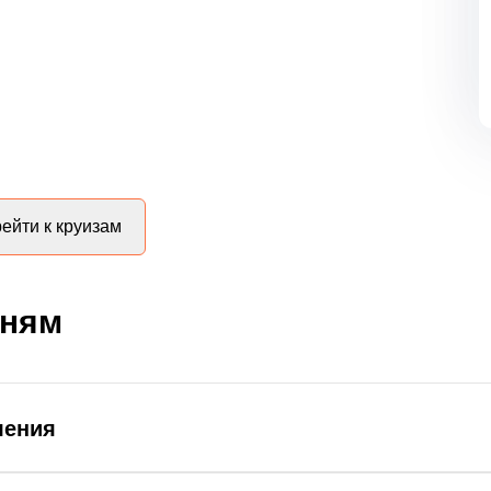
ейти к круизам
дням
ления