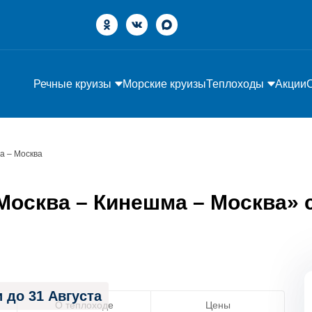
Речные круизы
Морские круизы
Теплоходы
Акции
а – Москва
осква – Кинешма – Москва» с 
 до 31 Августа
О теплоходе
Цены