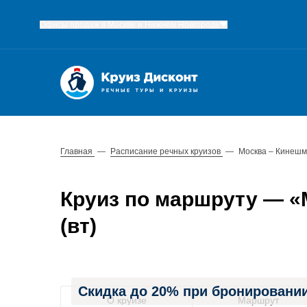
Офисы продаж в Москве и Нижнем Новгороде
Главная
—
Расписание речных круизов
—
Москва – Кинешм
Круиз по маршруту — «М
(вт)
Скидка до 20% при бронировании
О круизе
Маршрут