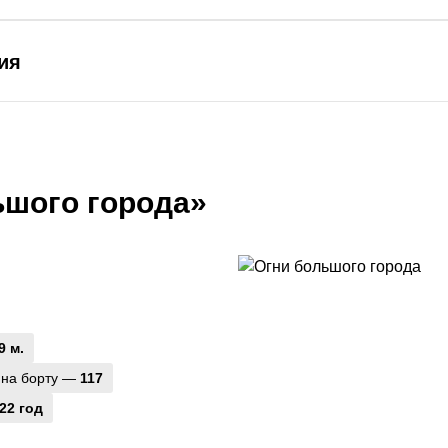
ия
ьшого города»
9 м.
 на борту —
117
22 год