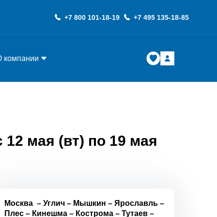
+7 800 101-18-19
+7 495 135-18-85
О компании
12 мая (вт) по 19 мая
Москва
–
Углич
–
Мышкин
–
Ярославль
–
Плес
–
Кинешма
–
Кострома
–
Тутаев
–