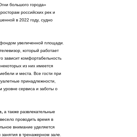
Огни большого города»
росторам российских рек и
шенной в 2022 году, судно
 фондом увеличенной площади.
 телевизор, который работает
его зависит комфортабельность
 некоторых из них имеется
мебели и места. Все гости при
туалетные принадлежности,
м уровне сервиса и заботы о
е,
а также развлекательные
 весело проводить время в
ельное внимание уделяется
и занятия в тренажерном зале.