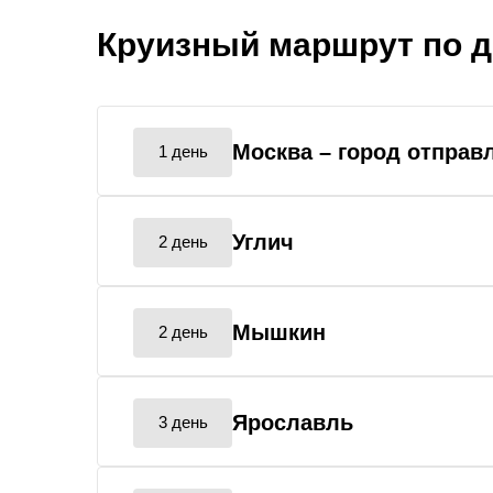
Круизный маршрут по 
Москва
– город отправ
1 день
Углич
2 день
Мышкин
2 день
Ярославль
3 день