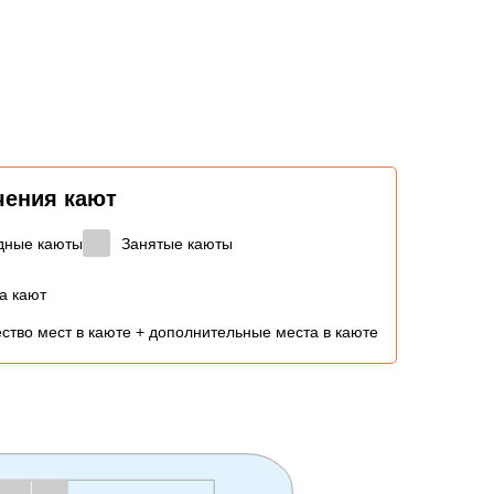
чения кают
дные каюты
Занятые каюты
а кают
ство мест в каюте + дополнительные места в каюте