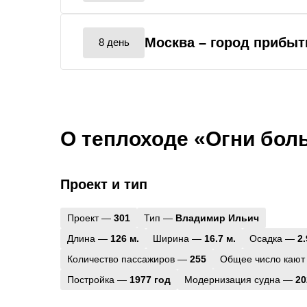
Москва
– город прибыт
8 день
О теплоходе «Огни бол
Проект и тип
Проект —
301
Тип —
Владимир Ильич
Длина —
126 м.
Ширина —
16.7 м.
Осадка —
2.
Количество пассажиров —
255
Общее число кают
Постройка —
1977 год
Модернизация судна —
20