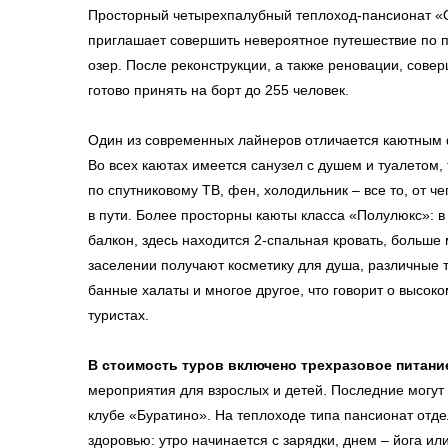
Просторный четырехпалубный теплоход-пансионат «
приглашает совершить невероятное путешествие по п
озер. После реконструкции, а также реновации, совер
готово принять на борт до 255 человек.
Один из современных лайнеров отличается каютным
Во всех каютах имеется санузел с душем и туалетом,
по спутниковому ТВ, фен, холодильник – все то, от ч
в пути. Более просторны каюты класса «Полулюкс»: в
балкон, здесь находится 2-спальная кровать, больше 
заселении получают косметику для душа, различные 
банные халаты и многое другое, что говорит о высоко
туристах.
В стоимость туров включено трехразовое питани
мероприятия для взрослых и детей. Последние могут
клубе «Буратино». На теплоходе типа пансионат отд
здоровью: утро начинается с зарядки, днем – йога ил