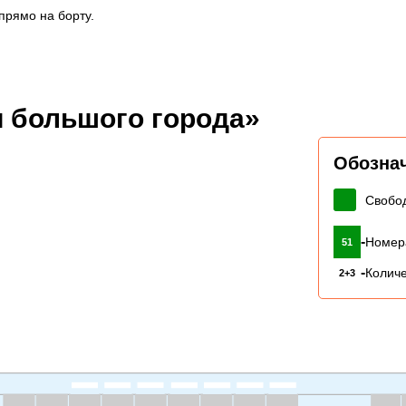
прямо на борту.
 большого города»
Обозна
Свобо
-
Номер
51
-
Количе
2+3