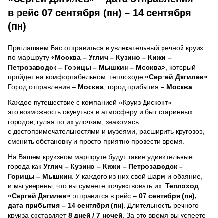
в рейс 07 сентября (пн) – 14 сентября
(пн)
Приглашаем Вас отправиться в увлекательный речной круиз
по маршруту
«Москва – Углич – Кузино – Кижи –
Петрозаводск – Горицы – Мышкин – Москва»
, который
пройдет на комфортабельном теплоходе
«Сергей Дягилев»
.
Город отправления –
Москва
, город прибытия –
Москва
.
Каждое путешествие с компанией «Круиз Дисконт» –
это возможность окунуться в атмосферу и быт старинных
городов, гуляя по их улочкам, знакомясь
с достопримечательностями и музеями, расширить кругозор,
сменить обстановку и просто приятно провести время.
На Вашем круизном маршруте будут такие удивительные
города как
Углич – Кузино – Кижи – Петрозаводск –
Горицы – Мышкин
. У каждого из них свой шарм и обаяние,
и мы уверены, что вы сумеете почувствовать их.
Теплоход
«Сергей Дягилев»
отправится в рейс –
07 сентября (пн),
дата прибытия – 14 сентября (пн)
. Длительность речного
круиза составляет
8 дней / 7 ночей
.
За это время вы успеете