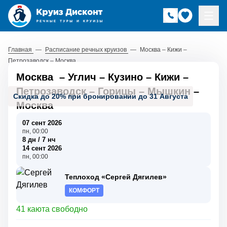
Главная
—
Расписание речных круизов
—
Москва – Кижи –
Петрозаводск – Москва
Москва
–
Углич
–
Кузино
–
Кижи
–
Петрозаводск
–
Горицы
–
Мышкин
–
Скидка до 20% при бронировании до 31 Августа
Москва
07 сент 2026
пн, 00:00
8 дн / 7 нч
14 сент 2026
пн, 00:00
Теплоход «Сергей Дягилев»
КОМФОРТ
41 каюта свободно