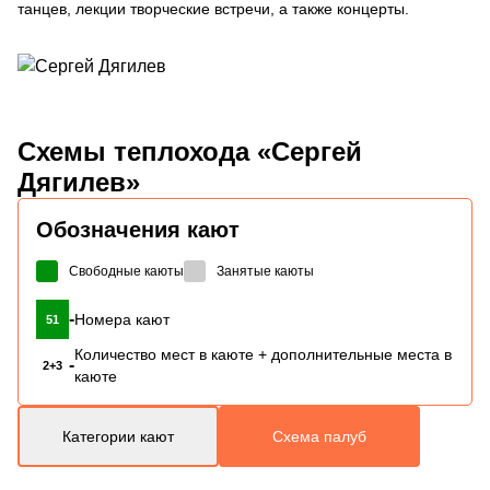
танцев, лекции творческие встречи, а также концерты.
Схемы
теплохода «Сергей
Дягилев»
Обозначения кают
Свободные каюты
Занятые каюты
-
Номера кают
51
Количество мест в каюте + дополнительные места в
-
2+3
каюте
Категории кают
Схема палуб