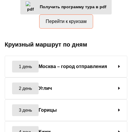
Получить программу тура в pdf
Перейти к круизам
Круизный маршрут по дням
1 день
Москва
– город отправления
2 день
Углич
3 день
Горицы
4 день
Кижи