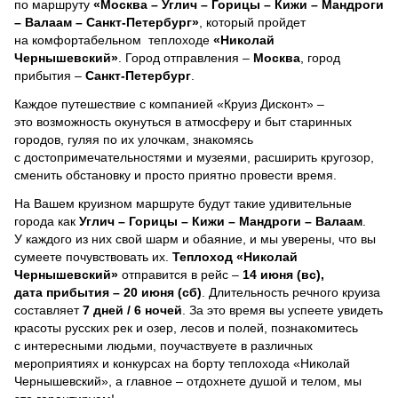
по маршруту
«Москва – Углич – Горицы – Кижи – Мандроги
– Валаам – Санкт-Петербург»
, который пройдет
на комфортабельном теплоходе
«Николай
Чернышевский»
. Город отправления –
Москва
, город
прибытия –
Санкт-Петербург
.
Каждое путешествие с компанией «Круиз Дисконт» –
это возможность окунуться в атмосферу и быт старинных
городов, гуляя по их улочкам, знакомясь
с достопримечательностями и музеями, расширить кругозор,
сменить обстановку и просто приятно провести время.
На Вашем круизном маршруте будут такие удивительные
города как
Углич – Горицы – Кижи – Мандроги – Валаам
.
У каждого из них свой шарм и обаяние, и мы уверены, что вы
сумеете почувствовать их.
Теплоход
«Николай
Чернышевский»
отправится в рейс –
14 июня (вс),
дата прибытия – 20 июня (сб)
. Длительность речного круиза
составляет
7 дней / 6 ночей
.
За это время вы успеете увидеть
красоты русских рек и озер, лесов и полей, познакомитесь
с интересными людьми, поучаствуете в различных
мероприятиях и конкурсах на борту теплохода «Николай
Чернышевский», а главное – отдохнете душой и телом, мы