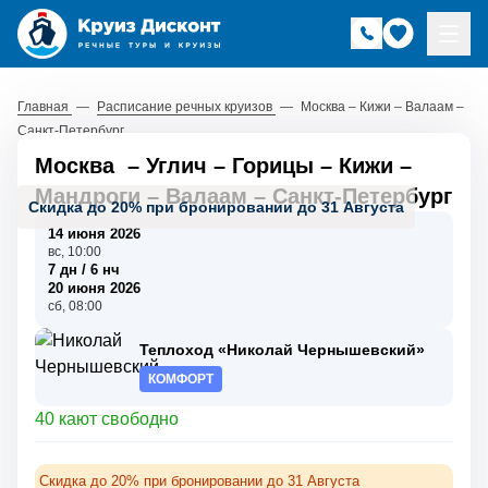
Главная
—
Расписание речных круизов
—
Москва – Кижи – Валаам –
Санкт-Петербург
Москва
–
Углич
–
Горицы
–
Кижи
–
Мандроги
–
Валаам
–
Санкт-Петербург
Скидка до 20% при бронировании до 31 Августа
14 июня 2026
вс, 10:00
7 дн / 6 нч
20 июня 2026
сб, 08:00
Теплоход «Николай Чернышевский»
КОМФОРТ
40 кают свободно
Скидка до 20% при бронировании до 31 Августа