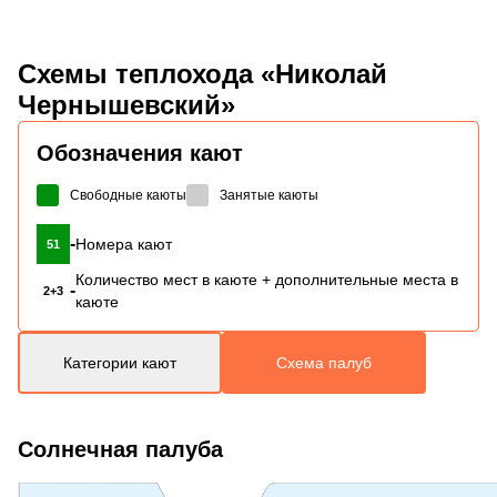
Схемы
теплохода «Николай
Чернышевский»
Обозначения кают
Свободные каюты
Занятые каюты
-
Номера кают
51
Количество мест в каюте + дополнительные места в
-
2+3
каюте
Категории кают
Схема палуб
Солнечная палуба