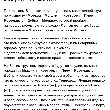
Приглашаем Вас отправиться в увлекательный речной круиз
по маршруту
«Москва – Мышкин – Кострома – Плес –
Ярославль – Дубна – Москва»
, который пройдет
на комфортабельном теплоходе
«Лунная соната»
. Город
отправления –
Москва
, город прибытия –
Москва
.
Каждое путешествие с компанией «Круиз Дисконт» –
это возможность окунуться в атмосферу и быт старинных
городов, гуляя по их улочкам, знакомясь
с достопримечательностями и музеями, расширить кругозор,
сменить обстановку и просто приятно провести время.
На Вашем круизном маршруте будут такие удивительные
города как
Мышкин – Кострома – Плес – Ярославль –
Дубна
. У каждого из них свой шарм и обаяние, и мы уверены,
что вы сумеете почувствовать их.
Теплоход
«Лунная соната»
отправится в рейс –
16 мая (вс), дата прибытия – 21 мая
(пт)
. Длительность речного круиза составляет
6 дней / 5
ночей
.
За это время вы успеете увидеть красоты русских рек
и озер, лесов и полей, познакомитесь с интересными людьми,
поучаствуете в различных мероприятиях и конкурсах на борту
теплохода «Лунная соната», а главное – отдохнете душой