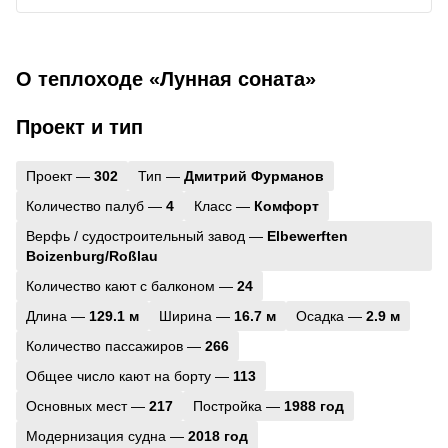
О теплоходе «Лунная соната»
Проект и тип
Проект —
302
Тип —
Дмитрий Фурманов
Количество палуб —
4
Класс —
Комфорт
Верфь / судостроительный завод —
Elbewerften
Boizenburg/Roßlau
Количество кают с балконом —
24
Длина —
129.1 м
Ширина —
16.7 м
Осадка —
2.9 м
Количество пассажиров —
266
Общее число кают на борту —
113
Основных мест —
217
Постройка —
1988 год
Модернизация судна —
2018 год