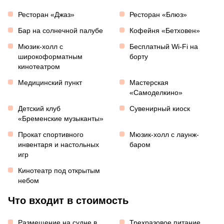
Ресторан «Джаз»
Ресторан «Блюз»
Бар на солнечной палубе
Кофейня «Бетховен»
Мюзик-холл с
Бесплатный Wi-Fi на
широкоформатным
борту
кинотеатром
Медицинский пункт
Мастерская
«Самоделкино»
Детский клуб
Сувенирный киоск
«Бременские музыканты»
Прокат спортивного
Мюзик-холл с лаунж-
инвентаря и настольных
баром
игр
Кинотеатр под открытым
небом
Что входит в стоимость
Размещение на судне в
Трехразовое питание