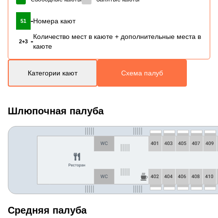
-
Номера кают
51
Количество мест в каюте + дополнительные места в
-
2+3
каюте
Категории кают
Схема палуб
Шлюпочная палуба
Средняя палуба