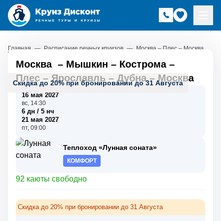
Главная
—
Расписание речных круизов
—
Москва – Плес – Москва
Москва
–
Мышкин
–
Кострома
–
Плес
–
Ярославль
–
Дубна
–
Москва
Скидка до 20% при бронировании до 31 Августа
16 мая 2027
вс, 14:30
6 дн / 5 нч
21 мая 2027
пт, 09:00
Теплоход «Лунная соната»
КОМФОРТ
92 каюты свободно
Скидка до 20% при бронировании до 31 Августа