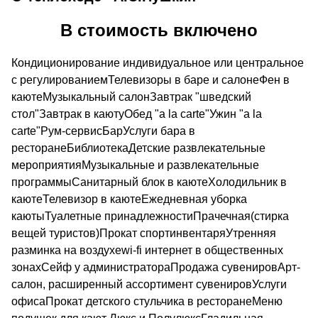
В стоимость включено
Кондиционирование индивидуальное или центральное
с регулированиемТелевизоры в баре и салонеФен в
каютеМузыкальный салонЗавтрак "шведский
стол"Завтрак в каютуОбед "a la carte"Ужин "a la
carte"Рум-сервисБарУслуги бара в
ресторанеБиблиотекаДетские развлекательные
мероприятияМузыкальные и развлекательные
программыСанитарный блок в каютеХолодильник в
каютеТелевизор в каютеЕжедневная уборка
каютыТуалетные принадлежностиПрачечная(стирка
вещей туристов)Прокат спортинвентаряУтренняя
разминка на воздухеwi-fi интернет в общественных
зонахСейф у администратораПродажа сувенировАрт-
салон, расширенный ассортимент сувенировУслуги
офисаПрокат детского стульчика в ресторанеМеню