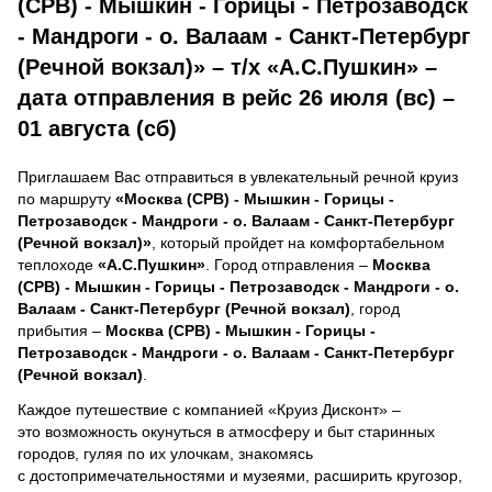
(СРВ) - Мышкин - Горицы - Петрозаводск
- Мандроги - о. Валаам - Санкт-Петербург
(Речной вокзал)» – т/х «А.С.Пушкин» –
дата отправления в рейс 26 июля (вс) –
01 августа (сб)
Приглашаем Вас отправиться в увлекательный речной круиз
по маршруту
«Москва (СРВ) - Мышкин - Горицы -
Петрозаводск - Мандроги - о. Валаам - Санкт-Петербург
(Речной вокзал)»
, который пройдет на комфортабельном
теплоходе
«А.С.Пушкин»
. Город отправления –
Москва
(СРВ) - Мышкин - Горицы - Петрозаводск - Мандроги - о.
Валаам - Санкт-Петербург (Речной вокзал)
, город
прибытия –
Москва (СРВ) - Мышкин - Горицы -
Петрозаводск - Мандроги - о. Валаам - Санкт-Петербург
(Речной вокзал)
.
Каждое путешествие с компанией «Круиз Дисконт» –
это возможность окунуться в атмосферу и быт старинных
городов, гуляя по их улочкам, знакомясь
с достопримечательностями и музеями, расширить кругозор,