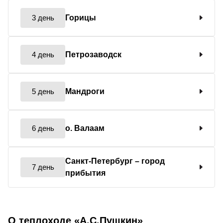
3 день
Горицы
4 день
Петрозаводск
5 день
Мандроги
6 день
о. Валаам
Санкт-Петербург
– город
7 день
прибытия
О теплоходе «А.С.Пушкин»