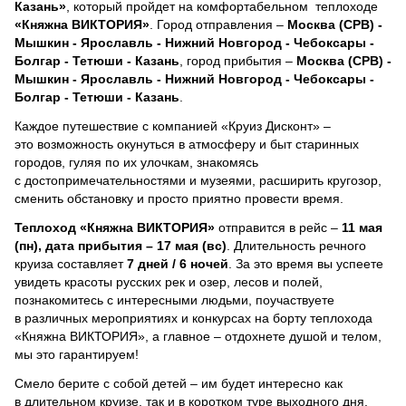
Казань»
, который пройдет на комфортабельном теплоходе
«Княжна ВИКТОРИЯ»
. Город отправления –
Москва (СРВ) -
Мышкин - Ярославль - Нижний Новгород - Чебоксары -
Болгар - Тетюши - Казань
, город прибытия –
Москва (СРВ) -
Мышкин - Ярославль - Нижний Новгород - Чебоксары -
Болгар - Тетюши - Казань
.
Каждое путешествие с компанией «Круиз Дисконт» –
это возможность окунуться в атмосферу и быт старинных
городов, гуляя по их улочкам, знакомясь
с достопримечательностями и музеями, расширить кругозор,
сменить обстановку и просто приятно провести время.
Теплоход
«Княжна ВИКТОРИЯ»
отправится в рейс –
11 мая
(пн), дата прибытия – 17 мая (вс)
. Длительность речного
круиза составляет
7 дней / 6 ночей
.
За это время вы успеете
увидеть красоты русских рек и озер, лесов и полей,
познакомитесь с интересными людьми, поучаствуете
в различных мероприятиях и конкурсах на борту теплохода
«Княжна ВИКТОРИЯ», а главное – отдохнете душой и телом,
мы это гарантируем!
Смело берите с собой детей – им будет интересно как
в длительном круизе, так и в коротком туре выходного дня.