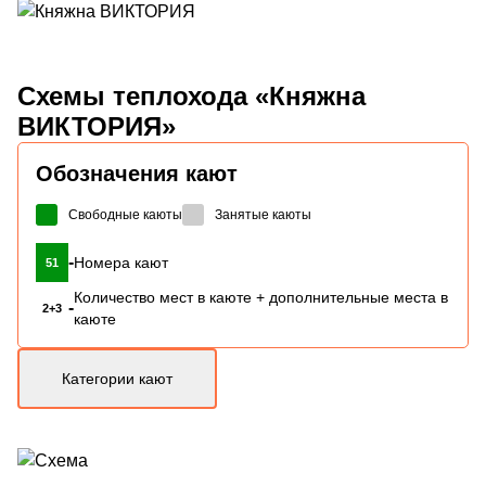
Схемы
теплохода «Княжна
ВИКТОРИЯ»
Обозначения кают
Свободные каюты
Занятые каюты
-
Номера кают
51
Количество мест в каюте + дополнительные места в
-
2+3
каюте
Категории кают