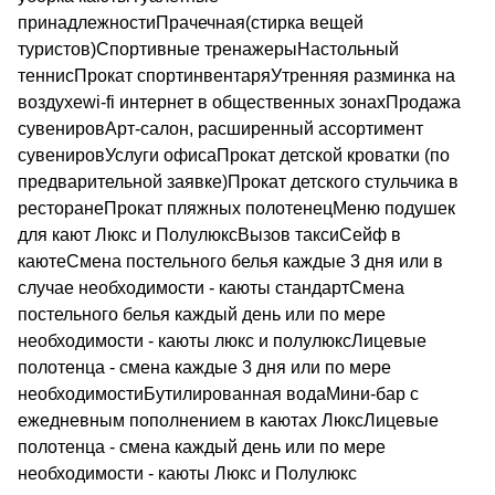
принадлежностиПрачечная(стирка вещей
туристов)Спортивные тренажерыНастольный
теннисПрокат спортинвентаряУтренняя разминка на
воздухеwi-fi интернет в общественных зонахПродажа
сувенировАрт-салон, расширенный ассортимент
сувенировУслуги офисаПрокат детской кроватки (по
предварительной заявке)Прокат детского стульчика в
ресторанеПрокат пляжных полотенецМеню подушек
для кают Люкс и ПолулюксВызов таксиСейф в
каютеСмена постельного белья каждые 3 дня или в
случае необходимости - каюты стандартСмена
постельного белья каждый день или по мере
необходимости - каюты люкс и полулюксЛицевые
полотенца - смена каждые 3 дня или по мере
необходимостиБутилированная водаМини-бар с
ежедневным пополнением в каютах ЛюксЛицевые
полотенца - смена каждый день или по мере
необходимости - каюты Люкс и Полулюкс