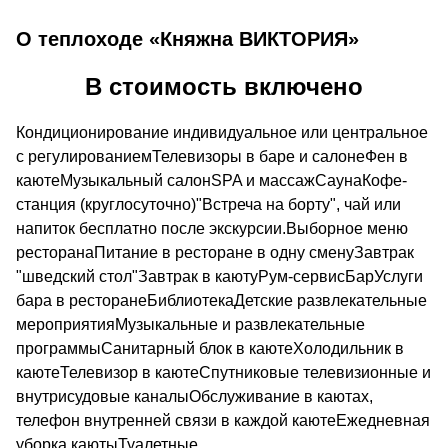
О теплоходе «Княжна ВИКТОРИЯ»
В стоимость включено
Кондиционирование индивидуальное или центральное
с регулированиемТелевизоры в баре и салонеФен в
каютеМузыкальный салонSPA и массажСаунаКофе-
станция (круглосуточно)"Встреча на борту", чай или
напиток бесплатно после экскурсии.Выборное меню
ресторанаПитание в ресторане в одну сменуЗавтрак
"шведский стол"Завтрак в каютуРум-сервисБарУслуги
бара в ресторанеБиблиотекаДетские развлекательные
мероприятияМузыкальные и развлекательные
программыСанитарный блок в каютеХолодильник в
каютеТелевизор в каютеСпутниковые телевизионные и
внутрисудовые каналыОбслуживание в каютах,
телефон внутренней связи в каждой каютеЕжедневная
уборка каютыТуалетные