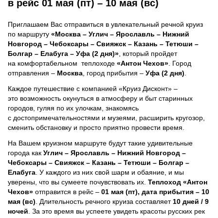
в рейс 01 мая (пт) – 10 мая (вс)
Приглашаем Вас отправиться в увлекательный речной круиз
по маршруту
«Москва – Углич – Ярославль – Нижний
Новгород – Чебоксары – Свияжск – Казань – Тетюши –
Болгар – Елабуга – Уфа (2 дня)»
, который пройдет
на комфортабельном теплоходе
«Антон Чехов»
. Город
отправления –
Москва
, город прибытия –
Уфа (2 дня)
.
Каждое путешествие с компанией «Круиз Дисконт» –
это возможность окунуться в атмосферу и быт старинных
городов, гуляя по их улочкам, знакомясь
с достопримечательностями и музеями, расширить кругозор,
сменить обстановку и просто приятно провести время.
На Вашем круизном маршруте будут такие удивительные
города как
Углич – Ярославль – Нижний Новгород –
Чебоксары – Свияжск – Казань – Тетюши – Болгар –
Елабуга
. У каждого из них свой шарм и обаяние, и мы
уверены, что вы сумеете почувствовать их.
Теплоход
«Антон
Чехов»
отправится в рейс –
01 мая (пт), дата прибытия – 10
мая (вс)
. Длительность речного круиза составляет
10 дней / 9
ночей
.
За это время вы успеете увидеть красоты русских рек