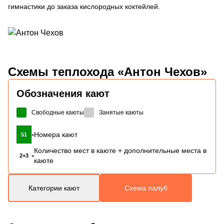
гимнастики до заказа кислородных коктейлей.
Схемы
теплохода «Антон Чехов»
Обозначения кают
Свободные каюты
Занятые каюты
-
Номера кают
51
Количество мест в каюте + дополнительные места в
-
2+3
каюте
Категории кают
Схема палуб