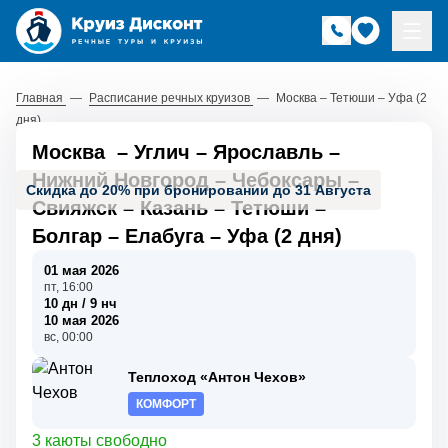
Главная
—
Расписание речных круизов
—
Москва – Тетюши – Уфа (2
дня)
Москва
–
Углич
–
Ярославль
–
Нижний Новгород
–
Чебоксары
–
Скидка до 20% при бронировании до 31 Августа
Свияжск
–
Казань
–
Тетюши
–
Болгар
–
Елабуга
–
Уфа (2 дня)
01 мая 2026
пт, 16:00
10 дн / 9 нч
10 мая 2026
вс, 00:00
Теплоход «Антон Чехов»
КОМФОРТ
3 каюты свободно