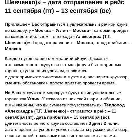
Шевченко)» – дата отправления в рейс
11 сентября (пт) – 13 сентября (вс)
Приглашаем Вас отправиться в увлекательный речной круиз
по маршруту
«Москва – Углич – Москва»
, который пройдет
на комфортабельном теплоходе
«Александра (Т.Г.
Шевченко)»
. Город отправления –
Москва
, город прибытия –
Москва
.
Каждое путешествие с компанией «Круиз Дисконт» –
это возможность окунуться в атмосферу и быт старинных
городов, гуляя по их улочкам, знакомясь
с достопримечательностями и музеями, расширить кругозор,
сменить обстановку и просто приятно провести время.
На Вашем круизном маршруте будут такие удивительные
города как
Углич
. У каждого из них свой шарм и обаяние,
и мы уверены, что вы сумеете почувствовать их.
Теплоход
«Александра (Т.Г. Шевченко)»
отправится в рейс –
11
сентября (пт), дата прибытия – 13 сентября (вс)
.
Длительность речного круиза составляет
3 дня / 2 ночи
.
За это время вы успеете увидеть красоты русских рек и озер,
лесов и полей, познакомитесь с интересными людьми,