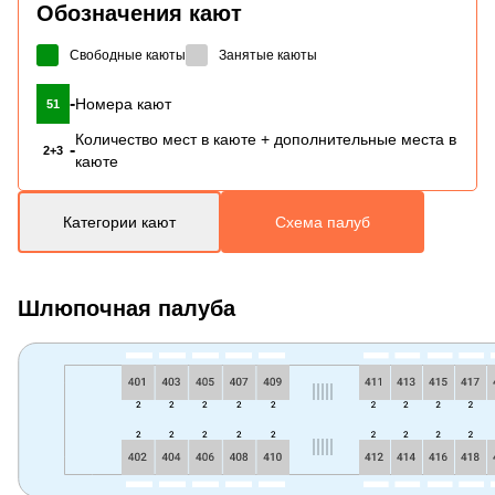
Обозначения кают
Свободные каюты
Занятые каюты
-
Номера кают
51
Количество мест в каюте + дополнительные места в
-
2+3
каюте
Категории кают
Схема палуб
Шлюпочная палуба