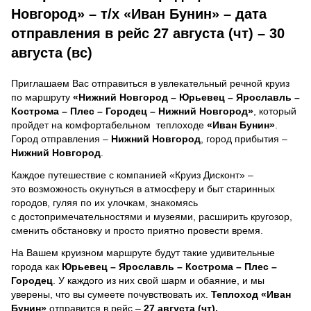
Новгород» – т/х «Иван Бунин» – дата
отправления в рейс 27 августа (чт) – 30
августа (вс)
Приглашаем Вас отправиться в увлекательный речной круиз
по маршруту
«Нижний Новгород – Юрьевец – Ярославль –
Кострома – Плес – Городец – Нижний Новгород»
, который
пройдет на комфортабельном теплоходе
«Иван Бунин»
.
Город отправления –
Нижний Новгород
, город прибытия –
Нижний Новгород
.
Каждое путешествие с компанией «Круиз Дисконт» –
это возможность окунуться в атмосферу и быт старинных
городов, гуляя по их улочкам, знакомясь
с достопримечательностями и музеями, расширить кругозор,
сменить обстановку и просто приятно провести время.
На Вашем круизном маршруте будут такие удивительные
города как
Юрьевец – Ярославль – Кострома – Плес –
Городец
. У каждого из них свой шарм и обаяние, и мы
уверены, что вы сумеете почувствовать их.
Теплоход
«Иван
Бунин»
отправится в рейс –
27 августа (чт),