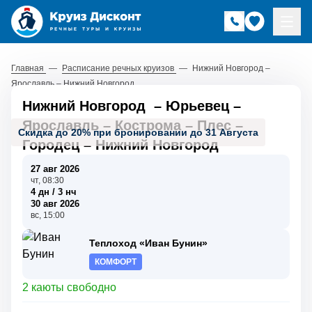
Главная
—
Расписание речных круизов
—
Нижний Новгород –
Ярославль – Нижний Новгород
Нижний Новгород
–
Юрьевец
–
Ярославль
–
Кострома
–
Плес
–
Скидка до 20% при бронировании до 31 Августа
Городец
–
Нижний Новгород
27 авг 2026
чт, 08:30
4 дн / 3 нч
30 авг 2026
вс, 15:00
Теплоход «Иван Бунин»
КОМФОРТ
2 каюты свободно