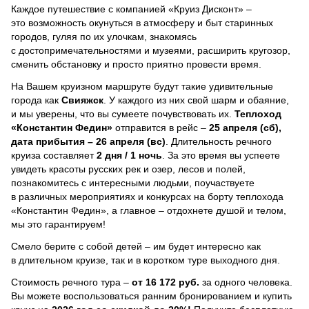
Каждое путешествие с компанией «Круиз Дисконт» –
это возможность окунуться в атмосферу и быт старинных
городов, гуляя по их улочкам, знакомясь
с достопримечательностями и музеями, расширить кругозор,
сменить обстановку и просто приятно провести время.
На Вашем круизном маршруте будут такие удивительные
города как
Свияжск
. У каждого из них свой шарм и обаяние,
и мы уверены, что вы сумеете почувствовать их.
Теплоход
«Константин Федин»
отправится в рейс –
25 апреля (сб),
дата прибытия – 26 апреля (вс)
. Длительность речного
круиза составляет
2 дня / 1 ночь
.
За это время вы успеете
увидеть красоты русских рек и озер, лесов и полей,
познакомитесь с интересными людьми, поучаствуете
в различных мероприятиях и конкурсах на борту теплохода
«Константин Федин», а главное – отдохнете душой и телом,
мы это гарантируем!
Смело берите с собой детей – им будет интересно как
в длительном круизе, так и в коротком туре выходного дня.
Стоимость речного тура –
от 16 172 руб.
за одного человека.
Вы можете воспользоваться ранним бронированием и купить