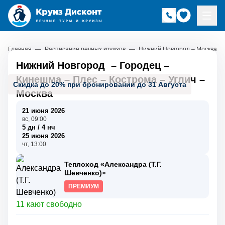
Главная
—
Расписание речных круизов
—
Нижний Новгород – Москва
Нижний Новгород
–
Городец
–
Кинешма
–
Плес
–
Кострома
–
Углич
–
Скидка до 20% при бронировании до 31 Августа
Москва
21 июня 2026
вс, 09:00
5 дн / 4 нч
25 июня 2026
чт, 13:00
Теплоход «Александра (Т.Г.
Шевченко)»
ПРЕМИУМ
11 кают свободно