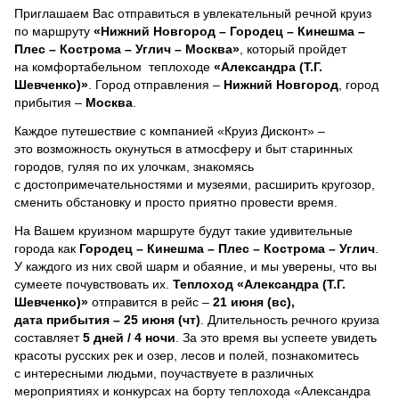
Приглашаем Вас отправиться в увлекательный речной круиз
по маршруту
«Нижний Новгород – Городец – Кинешма –
Плес – Кострома – Углич – Москва»
, который пройдет
на комфортабельном теплоходе
«Александра (Т.Г.
Шевченко)»
. Город отправления –
Нижний Новгород
, город
прибытия –
Москва
.
Каждое путешествие с компанией «Круиз Дисконт» –
это возможность окунуться в атмосферу и быт старинных
городов, гуляя по их улочкам, знакомясь
с достопримечательностями и музеями, расширить кругозор,
сменить обстановку и просто приятно провести время.
На Вашем круизном маршруте будут такие удивительные
города как
Городец – Кинешма – Плес – Кострома – Углич
.
У каждого из них свой шарм и обаяние, и мы уверены, что вы
сумеете почувствовать их.
Теплоход
«Александра (Т.Г.
Шевченко)»
отправится в рейс –
21 июня (вс),
дата прибытия – 25 июня (чт)
. Длительность речного круиза
составляет
5 дней / 4 ночи
.
За это время вы успеете увидеть
красоты русских рек и озер, лесов и полей, познакомитесь
с интересными людьми, поучаствуете в различных
мероприятиях и конкурсах на борту теплохода «Александра