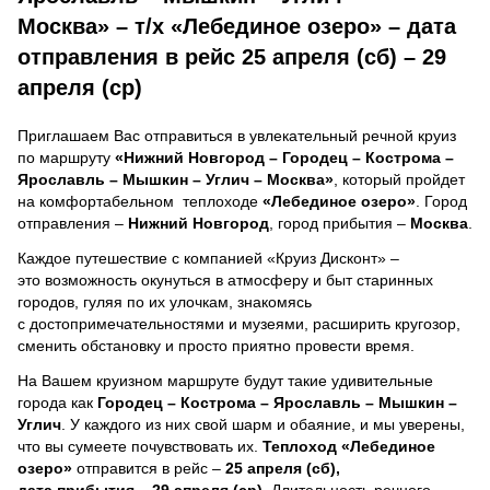
Москва» – т/х «Лебединое озеро» – дата
отправления в рейс 25 апреля (сб) – 29
апреля (ср)
Приглашаем Вас отправиться в увлекательный речной круиз
по маршруту
«Нижний Новгород – Городец – Кострома –
Ярославль – Мышкин – Углич – Москва»
, который пройдет
на комфортабельном теплоходе
«Лебединое озеро»
. Город
отправления –
Нижний Новгород
, город прибытия –
Москва
.
Каждое путешествие с компанией «Круиз Дисконт» –
это возможность окунуться в атмосферу и быт старинных
городов, гуляя по их улочкам, знакомясь
с достопримечательностями и музеями, расширить кругозор,
сменить обстановку и просто приятно провести время.
На Вашем круизном маршруте будут такие удивительные
города как
Городец – Кострома – Ярославль – Мышкин –
Углич
. У каждого из них свой шарм и обаяние, и мы уверены,
что вы сумеете почувствовать их.
Теплоход
«Лебединое
озеро»
отправится в рейс –
25 апреля (сб),
дата прибытия – 29 апреля (ср)
. Длительность речного