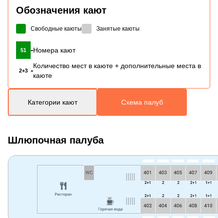
Обозначения кают
Свободные каюты
Занятые каюты
-
Номера кают
51
Количество мест в каюте + дополнительные места в
-
2+3
каюте
Категории кают
Схема палуб
Шлюпочная палуба