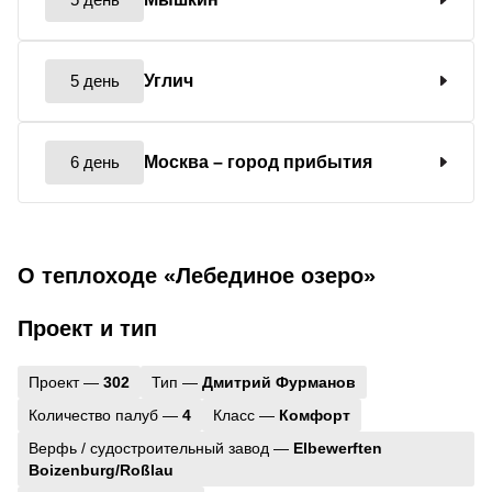
5 день
Углич
6 день
Москва
– город прибытия
О теплоходе «Лебединое озеро»
Проект и тип
Проект —
302
Тип —
Дмитрий Фурманов
Количество палуб —
4
Класс —
Комфорт
Верфь / судостроительный завод —
Elbewerften
Boizenburg/Roßlau