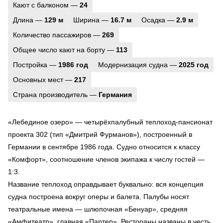
Кают с балконом —
24
Длина —
129 м
Ширина —
16.7 м
Осадка —
2.9 м
Количество пассажиров —
269
Общее число кают на борту —
113
Постройка —
1986 год
Модернизация судна —
2025 год
Основных мест —
217
Страна производитель —
Германия
«Лебединое озеро» — четырёхпалубный теплоход-пансионат
проекта 302 (тип «Дмитрий Фурманов»), построенный в
Германии в сентябре 1986 года. Судно относится к классу
«Комфорт», соотношение членов экипажа к числу гостей —
1:3.
Название теплоход оправдывает буквально: вся концепция
судна построена вокруг оперы и балета. Палубы носят
театральные имена — шлюпочная «Бенуар», средняя
«Амфитеатр», главная «Партер». Рестораны названы в честь