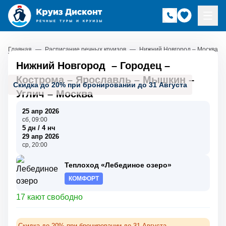
Главная
—
Расписание речных круизов
—
Нижний Новгород – Москва
Нижний Новгород
–
Городец
–
Кострома
–
Ярославль
–
Мышкин
–
Скидка до 20% при бронировании до 31 Августа
Углич
–
Москва
25 апр 2026
сб, 09:00
5 дн / 4 нч
29 апр 2026
ср, 20:00
Теплоход «Лебединое озеро»
КОМФОРТ
17 кают свободно
Скидка до 20% при бронировании до 31 Августа