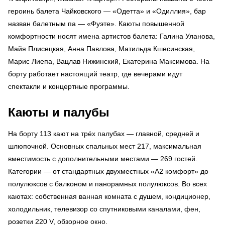
героинь балета Чайковского — «Одетта» и «Одиллия», бар
назван балетным па — «Фуэте». Каюты повышенной
комфортности носят имена артистов балета: Галина Уланова,
Майя Плисецкая, Анна Павлова, Матильда Кшесинская,
Марис Лиепа, Вацлав Нижинский, Екатерина Максимова. На
борту работает настоящий театр, где вечерами идут
спектакли и концертные программы.
Каюты и палубы
На борту 113 кают на трёх палубах — главной, средней и
шлюпочной. Основных спальных мест 217, максимальная
вместимость с дополнительными местами — 269 гостей.
Категории — от стандартных двухместных «А2 комфорт» до
полулюксов с балконом и панорамных полулюксов. Во всех
каютах: собственная ванная комната с душем, кондиционер,
холодильник, телевизор со спутниковыми каналами, фен,
розетки 220 V, обзорное окно.