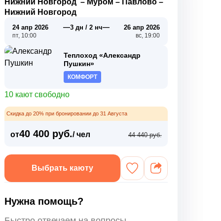
Нижний Новгород
–
Муром
–
Павлово
–
Нижний Новгород
—
—
24 апр 2026
3 дн / 2 нч
26 апр 2026
пт, 10:00
вс, 19:00
Теплоход «Александр
Пушкин»
КОМФОРТ
10 кают свободно
Скидка до 20% при бронировании до 31 Августа
40 400 руб.
от
/ чел
44 440 руб.
Выбрать каюту
Нужна помощь?
Быстро отвечаем на вопросы