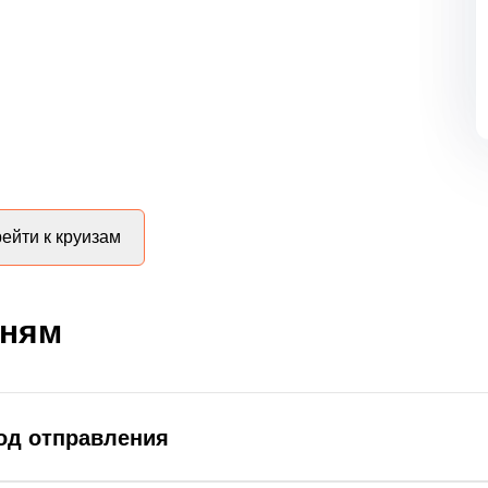
ейти к круизам
дням
род отправления