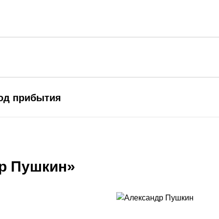
род прибытия
р Пушкин»