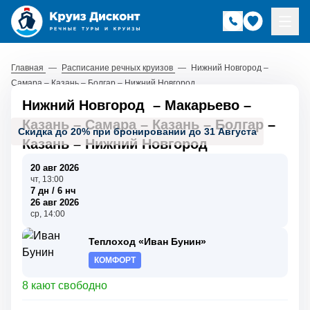
Главная
—
Расписание речных круизов
—
Нижний Новгород –
Самара – Казань – Болгар – Нижний Новгород
Нижний Новгород
–
Макарьево
–
Казань
–
Самара
–
Казань
–
Болгар
–
Скидка до 20% при бронировании до 31 Августа
Казань
–
Нижний Новгород
20 авг 2026
чт, 13:00
7 дн / 6 нч
26 авг 2026
ср, 14:00
Теплоход «Иван Бунин»
КОМФОРТ
8 кают свободно