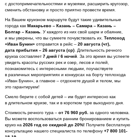
с достопримечательностями и музеями, расширить кругозор,
сменить обстановку и просто приятно провести время.
На Вашем круизном маршруте будут такие удивительные
города как
Макарьево – Казань – Самара – Казань –
Болгар – Казань
. У каждого из них свой шарм и обаяние,
и мы уверены, что вы сумеете почувствовать их.
Теплоход
«Иван Бунин»
отправится в рейс –
20 августа (чт),
дата прибытия – 26 августа (ср)
. Длительность речного
круиза составляет
7 дней / 6 ночей
.
За это время вы успеете
увидеть красоты русских рек и озер, лесов и полей,
познакомитесь с интересными людьми, поучаствуете
в различных мероприятиях и конкурсах на борту теплохода
«Иван Бунин», а главное – отдохнете душой и телом, мы
это гарантируем!
Смело берите с собой детей – им будет интересно как
в длительном круизе, так и в коротком туре выходного дня.
Стоимость речного тура –
от 76 960 руб.
за одного человека.
Вы можете воспользоваться ранним бронированием и купить
круиз на
2026 год со скидкой до 20%!
Получите бесплатную
консультацию нашего специалиста по телефону
+7 800 101-
18-19
.