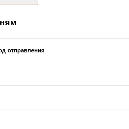
дням
род отправления