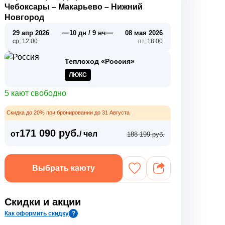
Чебоксары
–
Макарьево
–
Нижний
Новгород
—
—
29 апр 2026
10 дн / 9 нч
08 мая 2026
ср, 12:00
пт, 18:00
Теплоход «Россия»
ЛЮКС
5 кают свободно
Скидка до 20% при бронировании до 31 Августа
171 090 руб.
от
/ чел
188 199 руб.
Выбрать каюту
Скидки и акции
Как оформить скидку
?