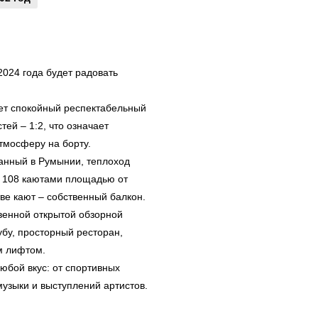
2024 года будет радовать
ает спокойный респектабельный
тей – 1:2, что означает
тмосферу на борту.
анный в Румынии, теплоход
т 108 каютами площадью от
тве кают – собственный балкон.
венной открытой обзорной
бу, просторный ресторан,
м лифтом.
юбой вкус: от спортивных
музыки и выступлений артистов.