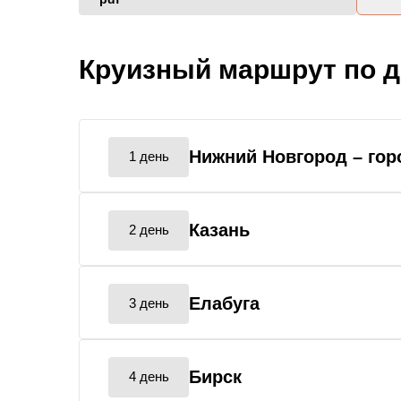
Круизный маршрут по 
Нижний Новгород
– го
1 день
Казань
2 день
Елабуга
3 день
Бирск
4 день