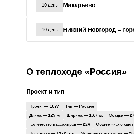
Макарьево
10 день
Нижний Новгород
– го
10 день
О теплоходе «Россия»
Проект и тип
Проект —
1877
Тип —
Россия
Длина —
125 м.
Ширина —
16.7 м.
Осадка —
2.
Количество пассажиров —
224
Общее число кают
Постройка —
1972 год
Модернизация судна —
20