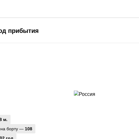
род прибытия
8 м.
 на борту —
108
02 год