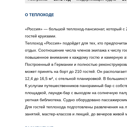
О ТЕПЛОХОДЕ
«Россия» — большой теплоход-пансионат, который с 
гостей круизами.
Теплоход «Россия» подойдет для тех, кто предпочит
отдых. Соотношение числа членов экипажа к числу гос
повышенное внимание к каждому гостю и камерную а
Построенный в Германии и полностью реконструиров
может принять на борт до 210 гостей. Он располагае
12,4 до 16,5 м², с отельной планировкой. В большинс
К услугам путешественников панорамный бар с собст
площадкой, лаундж-бар с выходом на солнечную палу
уютная библиотека. Судно оборудовано пассажирски
Для гостей теплохода подготовлены развлечения на л
занятий, мастер-классов и лекций, до вечеров живой 