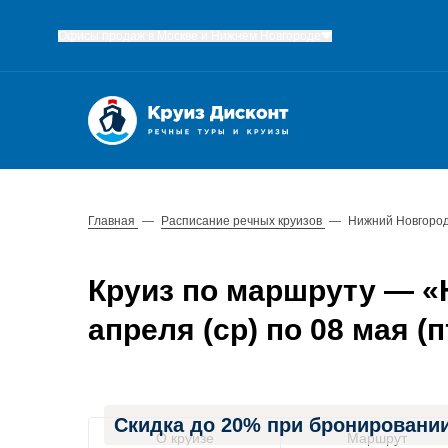
Офисы продаж в Москве и Нижнем Новгороде
Главная
—
Расписание речных круизов
—
Нижний Новгород
Круиз по маршруту — «
апреля (ср) по 08 мая (п
Скидка до 20% при бронировании
О круизе
Маршрут