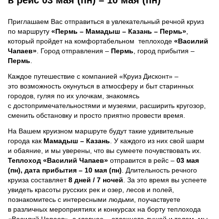
Приглашаем Вас отправиться в увлекательный речной круиз
по маршруту
«Пермь – Мамадыш – Казань – Пермь»
,
который пройдет на комфортабельном теплоходе
«Василий
Чапаев»
. Город отправления –
Пермь
, город прибытия –
Пермь
.
Каждое путешествие с компанией «Круиз Дисконт» –
это возможность окунуться в атмосферу и быт старинных
городов, гуляя по их улочкам, знакомясь
с достопримечательностями и музеями, расширить кругозор,
сменить обстановку и просто приятно провести время.
На Вашем круизном маршруте будут такие удивительные
города как
Мамадыш – Казань
. У каждого из них свой шарм
и обаяние, и мы уверены, что вы сумеете почувствовать их.
Теплоход
«Василий Чапаев»
отправится в рейс –
03 мая
(пн), дата прибытия – 10 мая (пн)
. Длительность речного
круиза составляет
8 дней / 7 ночей
.
За это время вы успеете
увидеть красоты русских рек и озер, лесов и полей,
познакомитесь с интересными людьми, поучаствуете
в различных мероприятиях и конкурсах на борту теплохода
«Василий Чапаев», а главное – отдохнете душой и телом, мы