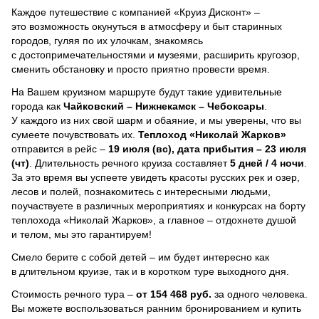
Каждое путешествие с компанией «Круиз Дисконт» –
это возможность окунуться в атмосферу и быт старинных
городов, гуляя по их улочкам, знакомясь
с достопримечательностями и музеями, расширить кругозор,
сменить обстановку и просто приятно провести время.
На Вашем круизном маршруте будут такие удивительные
города как
Чайковский – Нижнекамск – Чебоксары
.
У каждого из них свой шарм и обаяние, и мы уверены, что вы
сумеете почувствовать их.
Теплоход
«Николай Жарков»
отправится в рейс –
19 июля (вс), дата прибытия – 23 июля
(чт)
. Длительность речного круиза составляет
5 дней / 4 ночи
.
За это время вы успеете увидеть красоты русских рек и озер,
лесов и полей, познакомитесь с интересными людьми,
поучаствуете в различных мероприятиях и конкурсах на борту
теплохода «Николай Жарков», а главное – отдохнете душой
и телом, мы это гарантируем!
Смело берите с собой детей – им будет интересно как
в длительном круизе, так и в коротком туре выходного дня.
Стоимость речного тура –
от 154 468 руб.
за одного человека.
Вы можете воспользоваться ранним бронированием и купить