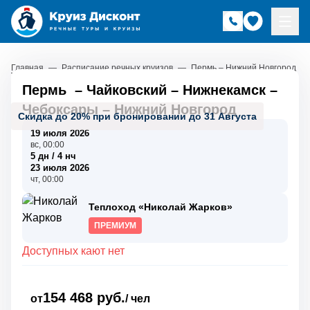
Главная
—
Расписание речных круизов
—
Пермь – Нижний Новгород
Пермь
–
Чайковский
–
Нижнекамск
–
Чебоксары
–
Нижний Новгород
Скидка до 20% при бронировании до 31 Августа
19 июля 2026
вс, 00:00
5 дн / 4 нч
23 июля 2026
чт, 00:00
Теплоход «Николай Жарков»
ПРЕМИУМ
Доступных кают нет
154 468 руб.
от
/ чел