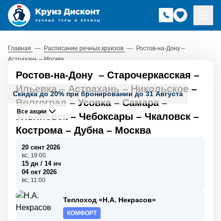
Главная
—
Расписание речных круизов
—
Ростов-на-Дону –
Астрахань – Москва
Ростов-на-Дону
–
Старочеркасская
–
Ильевка
–
Астрахань
–
Никольское
–
Скидка до 20% при бронировании до 31 Августа
Волгоград
–
Усовка
–
Самара
–
Все акции
Ульяновск
–
Чебоксары
–
Чкаловск
–
Кострома
–
Дубна
–
Москва
20 сент 2026
вс, 19:00
15 дн / 14 нч
04 окт 2026
вс, 11:00
Теплоход «Н.А. Некрасов»
КОМФОРТ