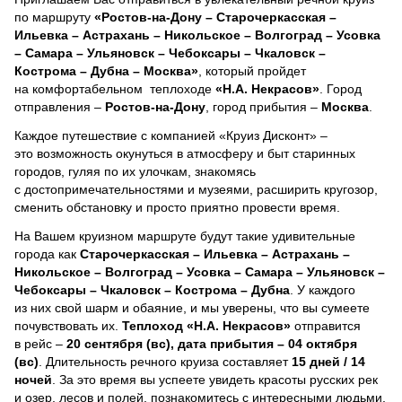
по маршруту
«Ростов-на-Дону – Старочеркасская –
Ильевка – Астрахань – Никольское – Волгоград – Усовка
– Самара – Ульяновск – Чебоксары – Чкаловск –
Кострома – Дубна – Москва»
, который пройдет
на комфортабельном теплоходе
«Н.А. Некрасов»
. Город
отправления –
Ростов-на-Дону
, город прибытия –
Москва
.
Каждое путешествие с компанией «Круиз Дисконт» –
это возможность окунуться в атмосферу и быт старинных
городов, гуляя по их улочкам, знакомясь
с достопримечательностями и музеями, расширить кругозор,
сменить обстановку и просто приятно провести время.
На Вашем круизном маршруте будут такие удивительные
города как
Старочеркасская – Ильевка – Астрахань –
Никольское – Волгоград – Усовка – Самара – Ульяновск –
Чебоксары – Чкаловск – Кострома – Дубна
. У каждого
из них свой шарм и обаяние, и мы уверены, что вы сумеете
почувствовать их.
Теплоход
«Н.А. Некрасов»
отправится
в рейс –
20 сентября (вс), дата прибытия – 04 октября
(вс)
. Длительность речного круиза составляет
15 дней / 14
ночей
.
За это время вы успеете увидеть красоты русских рек
и озер, лесов и полей, познакомитесь с интересными людьми,