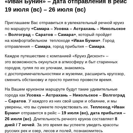
«Иван Бунин» – дата отправления в рейс
19 июля (вс) – 26 июля (вс)
Приглашаем Вас отправиться в увлекательный речной круиз
по маршруту
«Самара – Усовка – Астрахань – Никольское
– Волгоград – Саратов – Самара»
, который пройдет
на комфортабельном теплоходе
«Иван Бунин»
. Город
отправления –
Самара
, город прибытия –
Самара
.
Каждое путешествие с компанией «Круиз Дисконт» –
это возможность окунуться в атмосферу и быт старинных
городов, гуляя по их улочкам, знакомясь
с достопримечательностями и музеями, расширить кругозор,
сменить обстановку и просто приятно провести время.
На Вашем круизном маршруте будут такие удивительные
города как
Усовка – Астрахань – Никольское – Волгоград
– Саратов
. У каждого из них свой шарм и обаяние, и мы
уверены, что вы сумеете почувствовать их.
Теплоход
«Иван
Бунин»
отправится в рейс –
19 июля (вс), дата прибытия –
26 июля (вс)
. Длительность речного круиза составляет
8
дней / 7 ночей
.
За это время вы успеете увидеть красоты
русских рек и озер, лесов и полей, познакомитесь