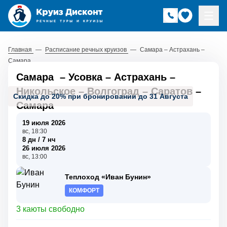
Главная
—
Расписание речных круизов
—
Самара – Астрахань –
Самара
Самара
–
Усовка
–
Астрахань
–
Никольское
–
Волгоград
–
Саратов
–
Скидка до 20% при бронировании до 31 Августа
Самара
19 июля 2026
вс, 18:30
8 дн / 7 нч
26 июля 2026
вс, 13:00
Теплоход «Иван Бунин»
КОМФОРТ
3 каюты свободно