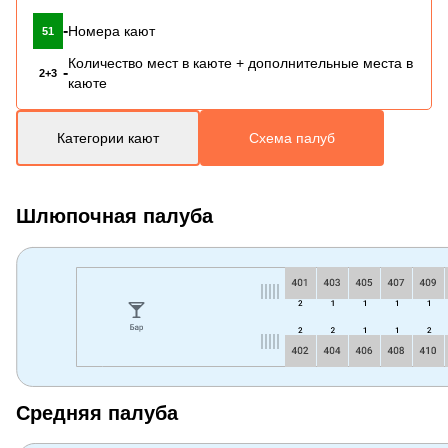
-
Номера кают
51
Количество мест в каюте + дополнительные места в
-
2+3
каюте
Категории кают
Схема палуб
Шлюпочная палуба
Средняя палуба