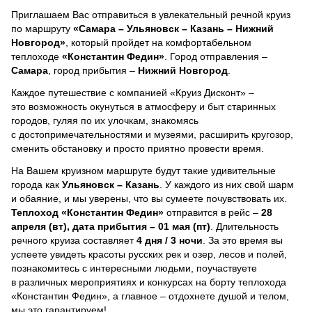
Приглашаем Вас отправиться в увлекательный речной круиз
по маршруту
«Самара – Ульяновск – Казань – Нижний
Новгород»
, который пройдет на комфортабельном
теплоходе
«Константин Федин»
. Город отправления –
Самара
, город прибытия –
Нижний Новгород
.
Каждое путешествие с компанией «Круиз Дисконт» –
это возможность окунуться в атмосферу и быт старинных
городов, гуляя по их улочкам, знакомясь
с достопримечательностями и музеями, расширить кругозор,
сменить обстановку и просто приятно провести время.
На Вашем круизном маршруте будут такие удивительные
города как
Ульяновск – Казань
. У каждого из них свой шарм
и обаяние, и мы уверены, что вы сумеете почувствовать их.
Теплоход
«Константин Федин»
отправится в рейс –
28
апреля (вт), дата прибытия – 01 мая (пт)
. Длительность
речного круиза составляет
4 дня / 3 ночи
.
За это время вы
успеете увидеть красоты русских рек и озер, лесов и полей,
познакомитесь с интересными людьми, поучаствуете
в различных мероприятиях и конкурсах на борту теплохода
«Константин Федин», а главное – отдохнете душой и телом,
мы это гарантируем!