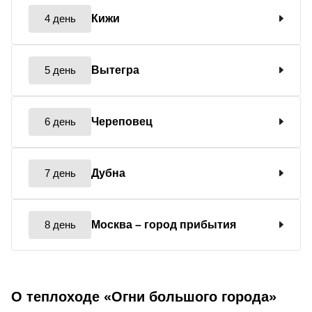
4 день
Кижи
5 день
Вытегра
6 день
Череповец
7 день
Дубна
8 день
Москва
– город прибытия
О теплоходе «Огни большого города»