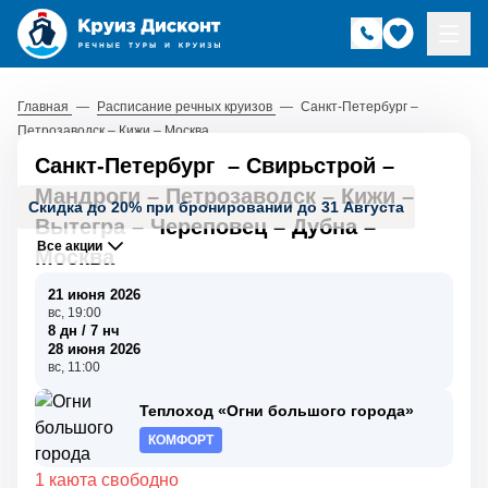
Главная
—
Расписание речных круизов
—
Санкт-Петербург –
Петрозаводск – Кижи – Москва
Санкт-Петербург
–
Свирьстрой
–
Мандроги
–
Петрозаводск
–
Кижи
–
Скидка до 20% при бронировании до 31 Августа
Вытегра
–
Череповец
–
Дубна
–
Все акции
Москва
21 июня 2026
вс, 19:00
8 дн / 7 нч
28 июня 2026
вс, 11:00
Теплоход «Огни большого города»
КОМФОРТ
1 каюта свободно