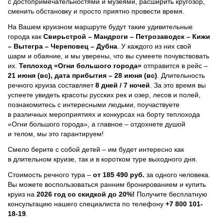
с достопримечательностями и музеями, расширить кругозор,
сменить обстановку и просто приятно провести время.
На Вашем круизном маршруте будут такие удивительные
города как
Свирьстрой – Мандроги – Петрозаводск – Кижи
– Вытегра – Череповец – Дубна
. У каждого из них свой
шарм и обаяние, и мы уверены, что вы сумеете почувствовать
их.
Теплоход
«Огни большого города»
отправится в рейс –
21 июня (вс), дата прибытия – 28 июня (вс)
. Длительность
речного круиза составляет
8 дней / 7 ночей
.
За это время вы
успеете увидеть красоты русских рек и озер, лесов и полей,
познакомитесь с интересными людьми, поучаствуете
в различных мероприятиях и конкурсах на борту теплохода
«Огни большого города», а главное – отдохнете душой
и телом, мы это гарантируем!
Смело берите с собой детей – им будет интересно как
в длительном круизе, так и в коротком туре выходного дня.
Стоимость речного тура –
от 185 490 руб.
за одного человека.
Вы можете воспользоваться ранним бронированием и купить
круиз на
2026 год со скидкой до 20%!
Получите бесплатную
консультацию нашего специалиста по телефону
+7 800 101-
18-19
.