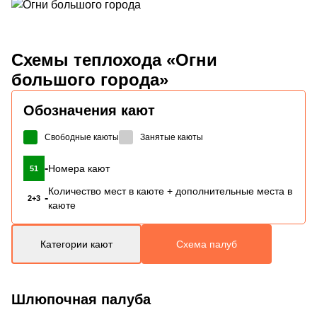
Схемы
теплохода «Огни
большого города»
Обозначения кают
Свободные каюты
Занятые каюты
-
Номера кают
51
Количество мест в каюте + дополнительные места в
-
2+3
каюте
Категории кают
Схема палуб
Шлюпочная палуба