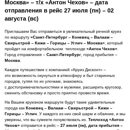
Москва» – т/х «Антон Чехов» – дата
отправления в рейс 27 июля (пн) – 02
августа (вс)
Приглашаем Вас отправиться в увлекательный речной круиз
по маршруту
«Санкт-Петербург – Коневец – Валаам –
Свирьстрой – Кижи – Горицы – Углич – Москва»
, который
пройдет на комфортабельном теплоходе
«Антон Чехов»
.
Город отправления –
Санкт-Петербург
, город прибытия –
Москва
.
Каждое путешествие с компанией «Круиз Дисконт» –
это возможность окунуться в атмосферу и быт старинных
городов, гуляя по их улочкам, знакомясь
с достопримечательностями и музеями, расширить кругозор,
сменить обстановку и просто приятно провести время.
На Вашем круизном маршруте будут такие удивительные
города как
Коневец – Валаам – Свирьстрой – Кижи –
Горицы – Углич
. У каждого из них свой шарм и обаяние, и мы
уверены, что вы сумеете почувствовать их.
Теплоход
«Антон
Чехов»
отправится в рейс –
27 июля (пн), дата прибытия –