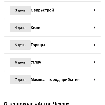
3 день
Свирьстрой
4 день
Кижи
5 день
Горицы
6 день
Углич
7 день
Москва
– город прибытия
О теплоходе «Антон Чехов»