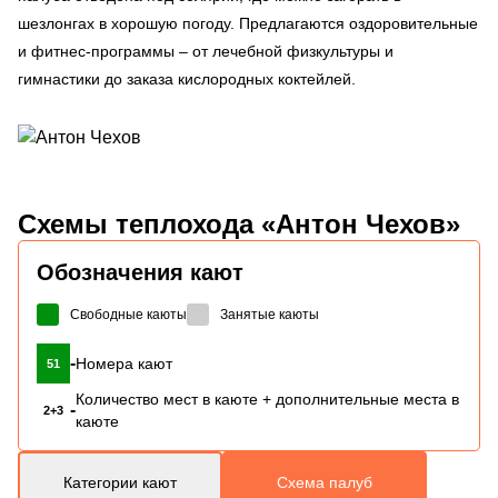
шезлонгах в хорошую погоду. Предлагаются оздоровительные
и фитнес-программы – от лечебной физкультуры и
гимнастики до заказа кислородных коктейлей.
Схемы
теплохода «Антон Чехов»
Обозначения кают
Свободные каюты
Занятые каюты
-
Номера кают
51
Количество мест в каюте + дополнительные места в
-
2+3
каюте
Категории кают
Схема палуб