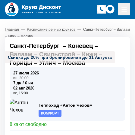
Главная
—
Расписание речных круизов
—
Санкт-Петербург – Валаам
– Кижи – Москва
Санкт-Петербург
–
Коневец
–
Валаам
–
Свирьстрой
–
Кижи
–
Скидка до 20% при бронировании до 31 Августа
Горицы
–
Углич
–
Москва
27 июля 2026
пн, 20:00
7 дн / 6 нч
02 авг 2026
вс, 15:00
Теплоход «Антон Чехов»
КОМФОРТ
8 кают свободно