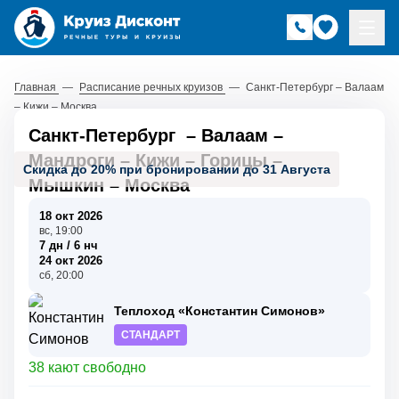
Главная
—
Расписание речных круизов
—
Санкт-Петербург – Валаам
– Кижи – Москва
Санкт-Петербург
–
Валаам
–
Мандроги
–
Кижи
–
Горицы
–
Скидка до 20% при бронировании до 31 Августа
Мышкин
–
Москва
18 окт 2026
вс, 19:00
7 дн / 6 нч
24 окт 2026
сб, 20:00
Теплоход «Константин Симонов»
СТАНДАРТ
38 кают свободно