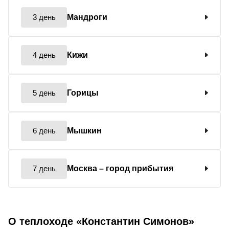
3 день
Мандроги
4 день
Кижи
5 день
Горицы
6 день
Мышкин
7 день
Москва
– город прибытия
О теплоходе «Константин Симонов»