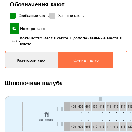
Обозначения кают
Свободные каюты
Занятые каюты
-
Номера кают
51
Количество мест в каюте + дополнительные места в
-
2+3
каюте
Категории кают
Схема палуб
Шлюпочная палуба