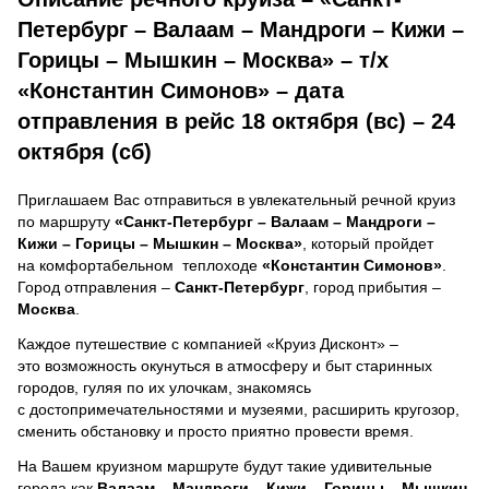
Петербург – Валаам – Мандроги – Кижи –
Горицы – Мышкин – Москва» – т/х
«Константин Симонов» – дата
отправления в рейс 18 октября (вс) – 24
октября (сб)
Приглашаем Вас отправиться в увлекательный речной круиз
по маршруту
«Санкт-Петербург – Валаам – Мандроги –
Кижи – Горицы – Мышкин – Москва»
, который пройдет
на комфортабельном теплоходе
«Константин Симонов»
.
Город отправления –
Санкт-Петербург
, город прибытия –
Москва
.
Каждое путешествие с компанией «Круиз Дисконт» –
это возможность окунуться в атмосферу и быт старинных
городов, гуляя по их улочкам, знакомясь
с достопримечательностями и музеями, расширить кругозор,
сменить обстановку и просто приятно провести время.
На Вашем круизном маршруте будут такие удивительные
города как
Валаам – Мандроги – Кижи – Горицы – Мышкин
.