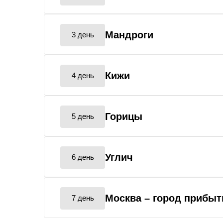
Мандроги
3 день
Кижи
4 день
Горицы
5 день
Углич
6 день
Москва
– город прибыт
7 день