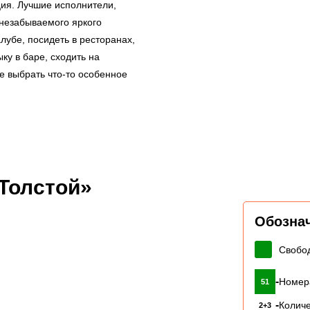
ция. Лучшие исполнители,
незабываемого яркого
лубе, посидеть в ресторанах,
ку в баре, сходить на
те выбрать что-то особенное
Толстой»
Обозна
Свобо
-
Номер
51
-
Количе
2+3