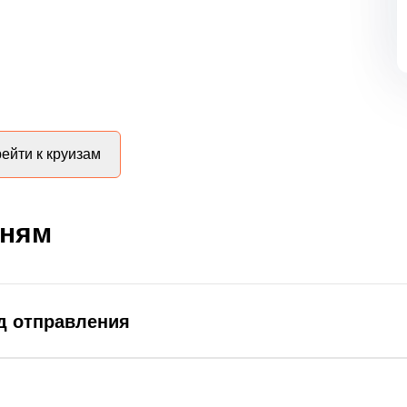
ейти к круизам
дням
д отправления