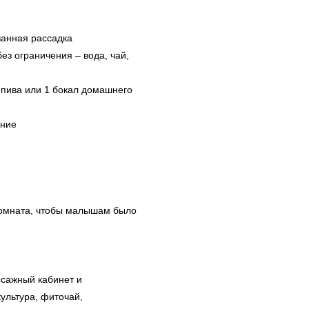
ванная рассадка
ез ограничения – вода, чай,
л пива или 1 бокал домашнего
ение
комната, чтобы малышам было
ссажный кабинет и
ультура, фиточай,