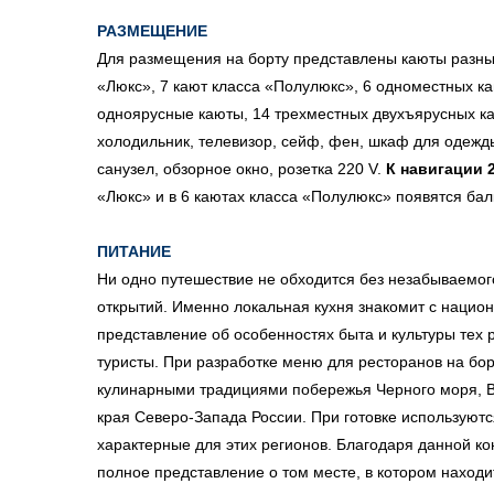
РАЗМЕЩЕНИЕ
Для размещения на борту представлены каюты разных
«Люкс», 7 кают класса «Полулюкс», 6 одноместных ка
одноярусные каюты, 14 трехместных двухъярусных каю
холодильник, телевизор, сейф, фен, шкаф для одежды
санузел, обзорное окно, розетка 220 V.
К навигации 
«Люкс» и в 6 каютах класса «Полулюкс» появятся ба
ПИТАНИЕ
Ни одно путешествие не обходится без незабываемог
открытий. Именно локальная кухня знакомит с наци
представление об особенностях быта и культуры тех
туристы. При разработке меню для ресторанов на бо
кулинарными традициями побережья Черного моря, Во
края Северо-Запада России. При готовке используют
характерные для этих регионов. Благодаря данной к
полное представление о том месте, в котором находи