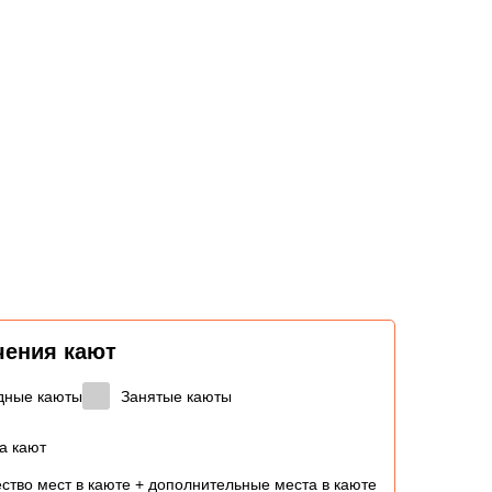
чения кают
дные каюты
Занятые каюты
а кают
ство мест в каюте + дополнительные места в каюте