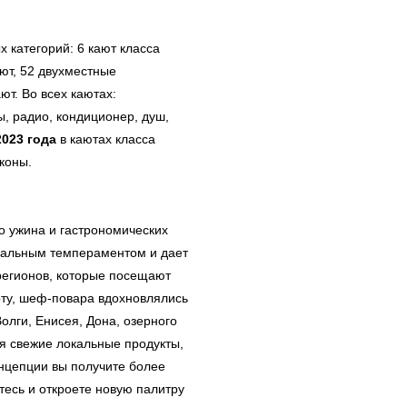
 категорий: 6 кают класса
ют, 52 двухместные
т. Во всех каютах:
, радио, кондиционер, душ,
2023 года
в каютах класса
лконы.
о ужина и гастрономических
ональным темпераментом и дает
 регионов, которые посещают
рту, шеф-повара вдохновлялись
лги, Енисея, Дона, озерного
ся свежие локальные продукты,
онцепции вы получите более
тесь и откроете новую палитру