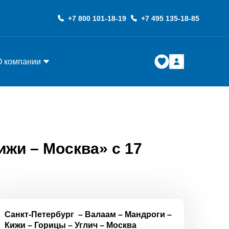
+7 800 101-18-19
+7 495 135-18-85
О компании
ижи – Москва» с 17
Санкт-Петербург
–
Валаам
–
Мандроги
–
Кижи
–
Горицы
–
Углич
–
Москва