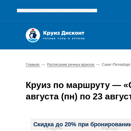
Офисы продаж в Москве и Нижнем Новгороде
Главная
—
Расписание речных круизов
—
Санкт-Петербург
Круиз по маршруту — «С
августа (пн) по 23 август
Скидка до 20% при бронировании
О круизе
Маршрут