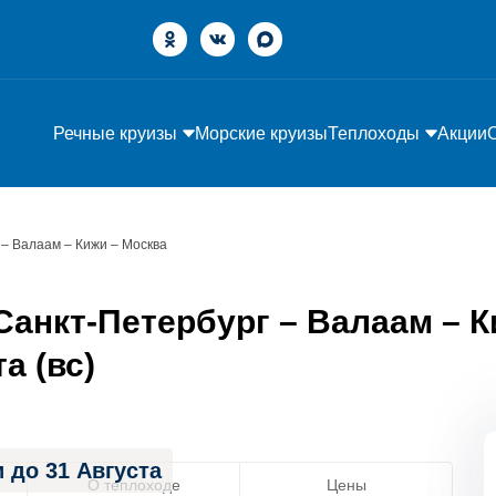
Речные круизы
Морские круизы
Теплоходы
Акции
 – Валаам – Кижи – Москва
анкт-Петербург – Валаам – К
а (вс)
 до 31 Августа
О теплоходе
Цены