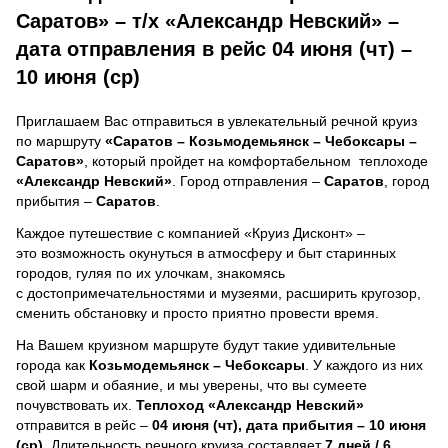
Саратов» – т/х «Александр Невский» –
дата отправления в рейс 04 июня (чт) –
10 июня (ср)
Приглашаем Вас отправиться в увлекательный речной круиз
по маршруту
«Саратов – Козьмодемьянск – Чебоксары –
Саратов»
, который пройдет на комфортабельном теплоходе
«Александр Невский»
. Город отправления –
Саратов
, город
прибытия –
Саратов
.
Каждое путешествие с компанией «Круиз Дисконт» –
это возможность окунуться в атмосферу и быт старинных
городов, гуляя по их улочкам, знакомясь
с достопримечательностями и музеями, расширить кругозор,
сменить обстановку и просто приятно провести время.
На Вашем круизном маршруте будут такие удивительные
города как
Козьмодемьянск – Чебоксары
. У каждого из них
свой шарм и обаяние, и мы уверены, что вы сумеете
почувствовать их.
Теплоход
«Александр Невский»
отправится в рейс –
04 июня (чт), дата прибытия – 10 июня
(ср)
. Длительность речного круиза составляет
7 дней / 6