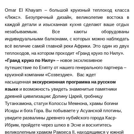
Omar El Khayam – большой круизный теплоход класса
«Люкс». Безупречный дизайн, великолепие востока в
каждой детали и изысканная кухня сделают ваше отдых
незабываемым. Все каюты оборудованы
индивидуальными балконами, с которых можно наблюдать
всё величие самой главной реки Африки. Это один из двух
теплоходов, на котором проходит «Гранд круиз по Нилу»
.
«Гранд круиз по Нилу»
– новое эксклюзивное
путешествие по Египту от нашего генерального партнера –
круизной компании «Созвездие».
Вас ждет
насыщенная
экскурсионная программа на русском
языке
и возможность увидеть знаменитые памятники
древней цивилизации: Долину Царей, гробницу
Тута
нхамона, статуи Колоссы Мемнона, храмы богини
Исиды и бога Гора.
Вы побываете у Асуанской плотины,
увидите развалины древнего нубийского города Каср-
Ибрим, пройдете через шлюз в Эсне и восхититесь
великолепным храмом Рамзеса II, находящимся у южной