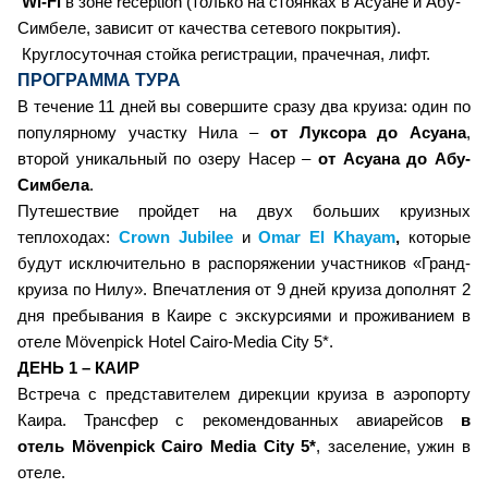
Wi-Fi
в зоне reception (только на стоянках в Асуане и Абу-
Симбеле, зависит от качества сетевого покрытия)
.
Круглосуточная стойка регистрации, прачечная, лифт.
ПРОГРАММА ТУРА
В течение 11 дней вы совершите сразу два круиза: один по
популярному участку Нила –
от Луксора до
Асуана
,
второй уникальный по озеру Насер –
от Асуана до
Абу-
Симбела
.
Путешествие пройдет на двух больших круизных
теплоходах:
Crown Jubilee
и
Omar El Khayam
,
которые
будут исключительно в распоряжении участников «Гранд-
круиза по Нилу». Впечатления от 9 дней круиза дополнят 2
дня пребывания в Каире с экскурсиями и проживанием в
отеле Mövenpick Hotel Cairo-Media City 5*.
ДЕНЬ 1 – КАИР
Встреча с представителем дирекции круиза в аэропорту
Каира. Трансфер с рекомендованных авиарейсов
в
отель
Mövenpick Cairo Media City 5*
, заселение, ужин в
отеле.