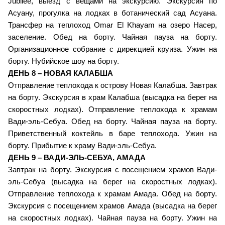
Jubilee, выезд с вещами на экскурсию. Экскурсия по
Асуану, прогулка на лодках в ботанический сад Асуана.
Трансфер на теплоход Omar El Khayam на озеро Насер,
заселение. Обед на борту.
Чайная пауза на борту.
Организационное собрание с дирекцией круиза. Ужин на
борту. Нубийское шоу на борту.
ДЕНЬ 8 – НОВАЯ КАЛАБША
Отправление теплохода к острову Новая Калабша. Завтрак
на борту. Экскурсия в храм Калабша (высадка на берег на
скоростных лодках). Отправление теплохода к храмам
Вади-эль-Себуа. Обед на борту. Чайная пауза на борту.
Приветственный коктейль в баре теплохода. Ужин на
борту. Прибытие к храму Вади-эль-Себуа.
ДЕНЬ 9 – ВАДИ-ЭЛЬ-СЕБУА, АМАДА
Завтрак на борту. Экскурсия с посещением храмов Вади-
эль-Себуа (высадка на берег на скоростных лодках).
Отправление теплохода к храмам Амада. Обед на борту.
Экскурсия с посещением храмов Амада (высадка на берег
на скоростных лодках). Чайная пауза на борту. Ужин на