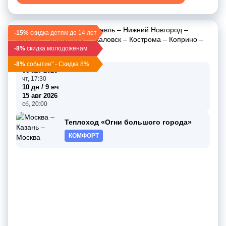
Москва
–
Углич
–
Ярославль
–
Нижний Новгород
–
-15%
скидка детям до 14 лет
Казань
–
Чебоксары
–
Чкаловск
–
Кострома
–
Коприно
–
-8%
Мышкин
скидка молодоженам
–
Москва
-8%
событие" - Скидка 8%
06 авг 2026
чт, 17:30
10 дн / 9 нч
15 авг 2026
сб, 20:00
Теплоход «Огни большого города»
КОМФОРТ