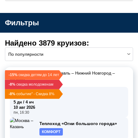
Фильтры
Найдено 3879 круизов:
По популярности
Москва
–
Углич
–
Ярославль
–
Нижний Новгород
–
-15%
скидка детям до 14 лет
Казань
-8%
скидка молодоженам
06 авг 2026
-8%
событие" - Скидка 8%
чт, 17:30
5 дн / 4 нч
10 авг 2026
пн, 16:30
Теплоход «Огни большого города»
КОМФОРТ