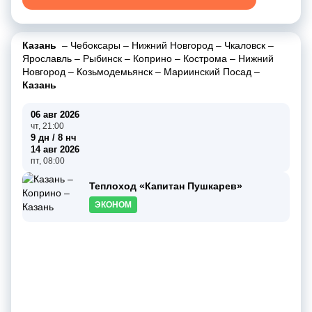
Казань
–
Чебоксары
–
Нижний Новгород
–
Чкаловск
–
Ярославль
–
Рыбинск
–
Коприно
–
Кострома
–
Нижний
Новгород
–
Козьмодемьянск
–
Мариинский Посад
–
Казань
06 авг 2026
чт, 21:00
9 дн / 8 нч
14 авг 2026
пт, 08:00
Теплоход «Капитан Пушкарев»
ЭКОНОМ