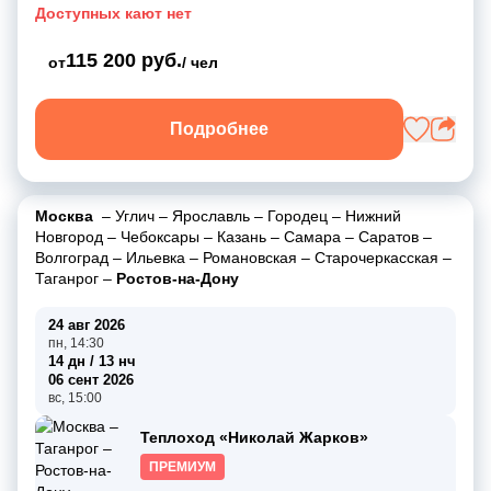
Доступных кают нет
115 200 руб.
от
/ чел
Подробнее
Москва
–
Углич
–
Ярославль
–
Городец
–
Нижний
Новгород
–
Чебоксары
–
Казань
–
Самара
–
Саратов
–
Волгоград
–
Ильевка
–
Романовская
–
Старочеркасская
–
Таганрог
–
Ростов-на-Дону
24 авг 2026
пн, 14:30
14 дн / 13 нч
06 сент 2026
вс, 15:00
Теплоход «Николай Жарков»
ПРЕМИУМ