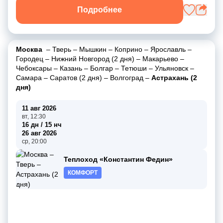
Подробнее
Москва
–
Тверь
–
Мышкин
–
Коприно
–
Ярославль
–
Городец
–
Нижний Новгород (2 дня)
–
Макарьево
–
Чебоксары
–
Казань
–
Болгар
–
Тетюши
–
Ульяновск
–
Самара
–
Саратов (2 дня)
–
Волгоград
–
Астрахань (2
дня)
11 авг 2026
вт, 12:30
16 дн / 15 нч
26 авг 2026
ср, 20:00
Теплоход «Константин Федин»
КОМФОРТ