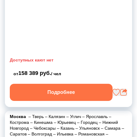
Доступных кают нет
158 389 руб.
от
/ чел
Подробнее
Москва
–
Тверь
–
Калязин
–
Углич
–
Ярославль
–
Кострома
–
Кинешма
–
Юрьевец
–
Городец
–
Нижний
Новгород
–
Чебоксары
–
Казань
–
Ульяновск
–
Самара
–
Саратов
–
Волгоград
–
Ильевка
–
Романовская
–