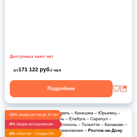
Доступных кают нет
171 122 руб.
от
/ чел
Подробнее
Москва
–
Углич
–
Ярославль
–
Кинешма
–
Юрьевец
–
-15%
скидка детям до 14 лет
Нижний Новгород
–
Казань
–
Елабуга
–
Сарапул
–
-8%
Пермь
скидка молодоженам
–
Чайковский
–
Чистополь
–
Тольятти
–
Балаково
–
Саратов
–
Волгоград
–
Романовская
–
Ростов-на-Дону
-8%
событие" - Скидка 8%