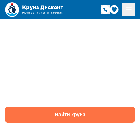
Речные круизы из
Москвы в Саратов
— навигация 2026
года
Найти круиз