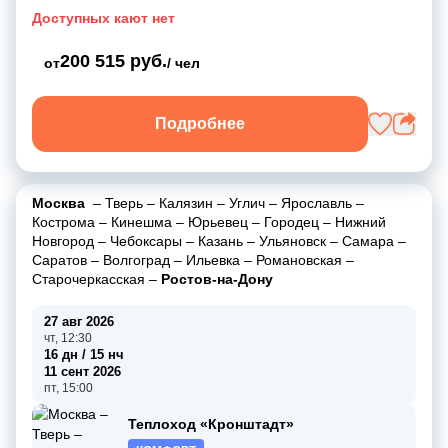
Доступных кают нет
200 515 руб.
от
/ чел
Подробнее
Москва
–
Тверь
–
Калязин
–
Углич
–
Ярославль
–
Кострома
–
Кинешма
–
Юрьевец
–
Городец
–
Нижний
Новгород
–
Чебоксары
–
Казань
–
Ульяновск
–
Самара
–
Саратов
–
Волгоград
–
Ильевка
–
Романовская
–
Старочеркасская
–
Ростов-на-Дону
27 авг 2026
чт, 12:30
16 дн / 15 нч
11 сент 2026
пт, 15:00
Теплоход «Кронштадт»