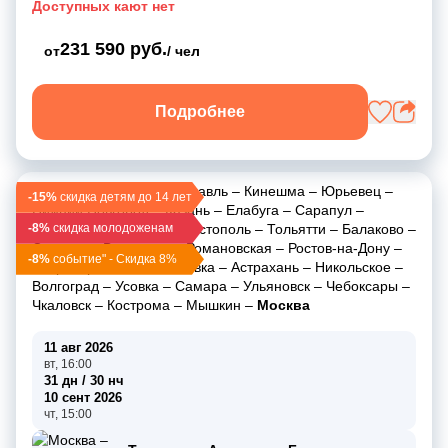
Доступных кают нет
231 590 руб.
от
/ чел
Подробнее
Москва
–
Углич
–
Ярославль
–
Кинешма
–
Юрьевец
–
-15%
скидка детям до 14 лет
Нижний Новгород
–
Казань
–
Елабуга
–
Сарапул
–
-8%
Пермь
скидка молодоженам
–
Чайковский
–
Чистополь
–
Тольятти
–
Балаково
–
Саратов
–
Волгоград
–
Романовская
–
Ростов-на-Дону
–
-8%
событие" - Скидка 8%
Старочеркасская
–
Ильевка
–
Астрахань
–
Никольское
–
Волгоград
–
Усовка
–
Самара
–
Ульяновск
–
Чебоксары
–
Чкаловск
–
Кострома
–
Мышкин
–
Москва
11 авг 2026
вт, 16:00
31 дн / 30 нч
10 сент 2026
чт, 15:00