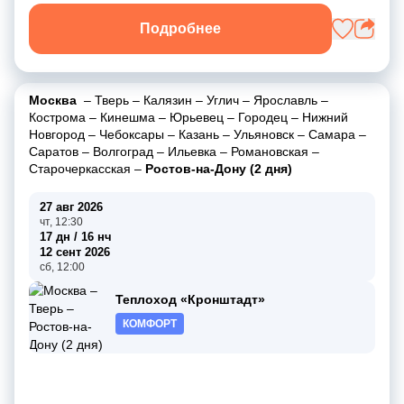
Подробнее
Москва
–
Тверь
–
Калязин
–
Углич
–
Ярославль
–
Кострома
–
Кинешма
–
Юрьевец
–
Городец
–
Нижний
Новгород
–
Чебоксары
–
Казань
–
Ульяновск
–
Самара
–
Саратов
–
Волгоград
–
Ильевка
–
Романовская
–
Старочеркасская
–
Ростов-на-Дону (2 дня)
27 авг 2026
чт, 12:30
17 дн / 16 нч
12 сент 2026
сб, 12:00
Теплоход «Кронштадт»
КОМФОРТ