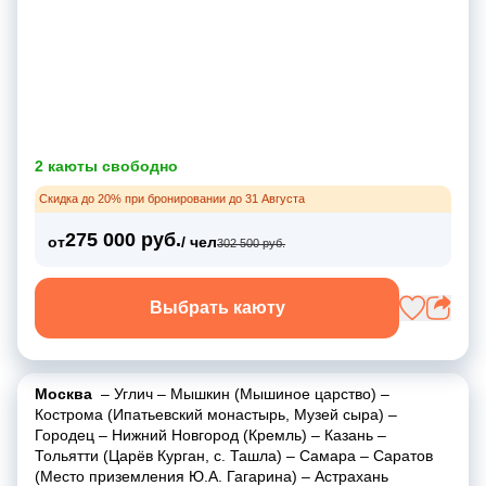
2 каюты свободно
Скидка до 20% при бронировании до 31 Августа
275 000 руб.
от
/ чел
302 500 руб.
Выбрать каюту
Москва
–
Углич
–
Мышкин (Мышиное царство)
–
Кострома (Ипатьевский монастырь, Музей сыра)
–
Городец
–
Нижний Новгород (Кремль)
–
Казань
–
Тольятти (Царёв Курган, с. Ташла)
–
Самара
–
Саратов
(Место приземления Ю.А. Гагарина)
–
Астрахань