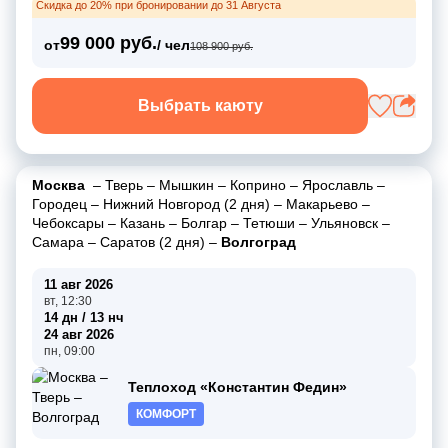
Скидка до 20% при бронировании до 31 Августа
99 000 руб.
от
/ чел
108 900 руб.
Выбрать каюту
Москва
–
Тверь
–
Мышкин
–
Коприно
–
Ярославль
–
Городец
–
Нижний Новгород (2 дня)
–
Макарьево
–
Чебоксары
–
Казань
–
Болгар
–
Тетюши
–
Ульяновск
–
Самара
–
Саратов (2 дня)
–
Волгоград
11 авг 2026
вт, 12:30
14 дн / 13 нч
24 авг 2026
пн, 09:00
Теплоход «Константин Федин»
КОМФОРТ