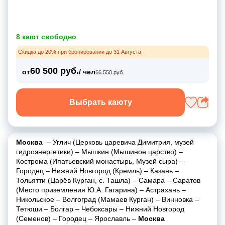
8 кают свободно
Скидка до 20% при бронировании до 31 Августа
60 500 руб.
от
/ чел
66 550 руб.
Выбрать каюту
Москва
–
Углич (Церковь царевича Димитрия, музей
гидроэнергетики)
–
Мышкин (Мышиное царство)
–
Кострома (Ипатьевский монастырь, Музей сыра)
–
Городец
–
Нижний Новгород (Кремль)
–
Казань
–
Тольятти (Царёв Курган, с. Ташла)
–
Самара
–
Саратов
(Место приземления Ю.А. Гагарина)
–
Астрахань
–
Никольское
–
Волгоград (Мамаев Курган)
–
Винновка
–
Тетюши
–
Болгар
–
Чебоксары
–
Нижний Новгород
(Семенов)
–
Городец
–
Ярославль
–
Москва