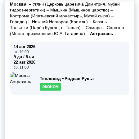
Москва
–
Углич (Церковь царевича Димитрия, музей
гидроэнергетики)
–
Мышкин (Мышиное царство)
–
Кострома (Ипатьевский монастырь, Музей сыра)
–
Городец
–
Нижний Новгород (Кремль)
–
Казань
–
Тольятти (Царёв Курган, с. Ташла)
–
Самара
–
Саратов
(Место приземления Ю.А. Гагарина)
–
Астрахань
14 авг 2026
пт, 10:00
9 дн / 8 нч
22 авг 2026
сб, 11:00
Теплоход «Родная Русь»
ЭКОНОМ