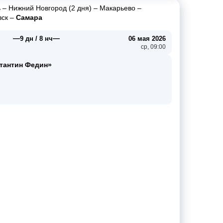
ь
–
Нижний Новгород (2 дня)
–
Макарьево
–
вск
–
Самара
—
—
9 дн / 8 нч
06 мая 2026
ср, 09:00
тантин Федин»