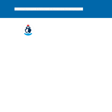
Офисы продаж в Москве и Нижнем Новгороде
Речные круизы
года
Поиск круизов