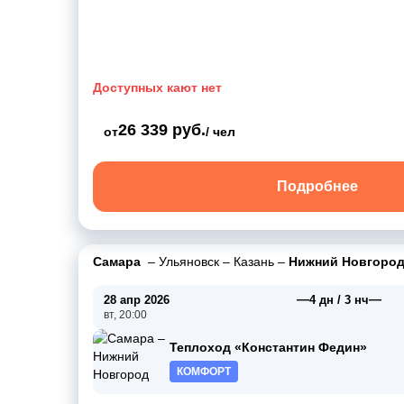
Доступных кают нет
26 339 руб.
от
/ чел
Подробнее
Самара
–
Ульяновск
–
Казань
–
Нижний Новгоро
—
—
28 апр 2026
4 дн / 3 нч
вт, 20:00
Теплоход «Константин Федин»
КОМФОРТ