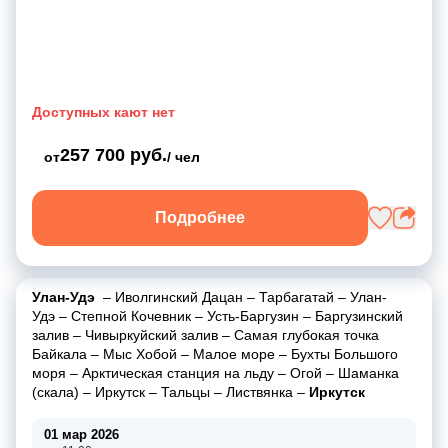
Доступных кают нет
257 700 руб.
от
/ чел
Подробнее
Улан-Удэ
–
Иволгинский Дацан
–
Тарбагатай
–
Улан-
Удэ
–
Степной Кочевник
–
Усть-Баргузин
–
Баргузинский
залив
–
Чивыркуйский залив
–
Самая глубокая точка
Байкала
–
Мыс Хобой
–
Малое море
–
Бухты Большого
моря
–
Арктическая станция на льду
–
Огой
–
Шаманка
(скала)
–
Иркутск
–
Тальцы
–
Листвянка
–
Иркутск
01 мар 2026