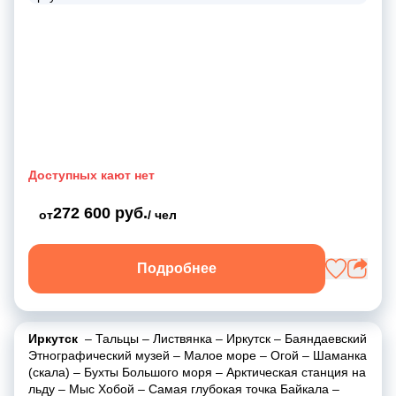
Доступных кают нет
272 600 руб.
от
/ чел
Подробнее
Иркутск
–
Тальцы
–
Листвянка
–
Иркутск
–
Баяндаевский
Этнографический музей
–
Малое море
–
Огой
–
Шаманка
(скала)
–
Бухты Большого моря
–
Арктическая станция на
льду
–
Мыс Хобой
–
Самая глубокая точка Байкала
–