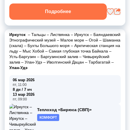
Подробнее
Иркутск
–
Тальцы
–
Листвянка
–
Иркутск
–
Баяндаевский
Этнографический музей
–
Малое море
–
Огой
–
Шаманка
(скала)
–
Бухты Большого моря
–
Арктическая станция на
льду
–
Мыс Хобой
–
Самая глубокая точка Байкала
–
Усть-Баргузин
–
Баргузинский залив
–
Чивыркуйский
залив
–
Улан-Удэ
–
Иволгинский Дацан
–
Тарбагатай
–
Улан-Удэ
06 мар 2026
пт, 11:00
8 дн / 7 нч
13 мар 2026
пт, 09:00
Теплоход «Бирюса (СВП)»
КОМФОРТ