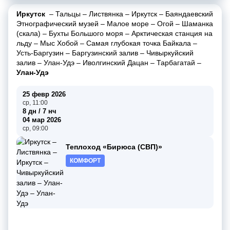
Иркутск
–
Тальцы
–
Листвянка
–
Иркутск
–
Баяндаевский
Этнографический музей
–
Малое море
–
Огой
–
Шаманка
(скала)
–
Бухты Большого моря
–
Арктическая станция на
льду
–
Мыс Хобой
–
Самая глубокая точка Байкала
–
Усть-Баргузин
–
Баргузинский залив
–
Чивыркуйский
залив
–
Улан-Удэ
–
Иволгинский Дацан
–
Тарбагатай
–
Улан-Удэ
25 февр 2026
ср, 11:00
8 дн / 7 нч
04 мар 2026
ср, 09:00
Теплоход «Бирюса (СВП)»
КОМФОРТ