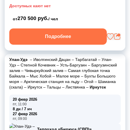
Доступных кают нет
270 500 руб.
от
/ чел
Подробнее
Улан-Удэ
–
Иволгинский Дацан
–
Тарбагатай
–
Улан-
Удэ
–
Степной Кочевник
–
Усть-Баргузин
–
Баргузинский
залив
–
Чивыркуйский залив
–
Самая глубокая точка
Байкала
–
Мыс Хобой
–
Малое море
–
Бухты Большого
моря
–
Арктическая станция на льду
–
Огой
–
Шаманка
(скала)
–
Иркутск
–
Тальцы
–
Листвянка
–
Иркутск
20 февр 2026
пт, 11:00
8 дн / 7 нч
27 февр 2026
пт, 09:00
Теплоход «Бирюса (СВП)»