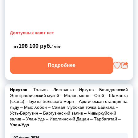
Доступных кают нет
198 100 руб.
от
/ чел
Подробнее
Иркутск
–
Тальцы
–
Листвянка
–
Иркутск
–
Баяндаевский
Этнографический музей
–
Малое море
–
Огой
–
Шаманка
(скала)
–
Бухты Большого моря
–
Арктическая станция на
льду
–
Мыс Хобой
–
Самая глубокая точка Байкала
–
Усть-Баргузин
–
Баргузинский залив
–
Чивыркуйский
залив
–
Улан-Удэ
–
Иволгинский Дацан
–
Тарбагатай
–
Улан-Удэ
07 февр 2026