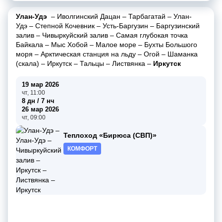
Улан-Удэ
–
Иволгинский Дацан
–
Тарбагатай
–
Улан-
Удэ
–
Степной Кочевник
–
Усть-Баргузин
–
Баргузинский
залив
–
Чивыркуйский залив
–
Самая глубокая точка
Байкала
–
Мыс Хобой
–
Малое море
–
Бухты Большого
моря
–
Арктическая станция на льду
–
Огой
–
Шаманка
(скала)
–
Иркутск
–
Тальцы
–
Листвянка
–
Иркутск
19 мар 2026
чт, 11:00
8 дн / 7 нч
26 мар 2026
чт, 09:00
Теплоход «Бирюса (СВП)»
КОМФОРТ