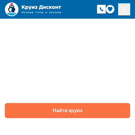
Речные круизы из
Санкт-Петербурга в
августе —
навигация 2026 года
Найти круиз