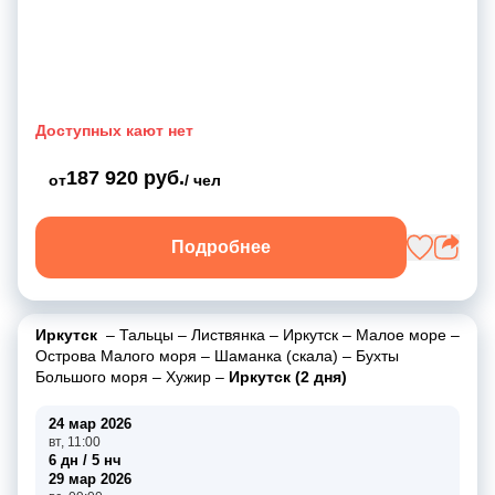
Доступных кают нет
187 920 руб.
от
/ чел
Подробнее
Иркутск
–
Тальцы
–
Листвянка
–
Иркутск
–
Малое море
–
Острова Малого моря
–
Шаманка (скала)
–
Бухты
Большого моря
–
Хужир
–
Иркутск (2 дня)
24 мар 2026
вт, 11:00
6 дн / 5 нч
29 мар 2026