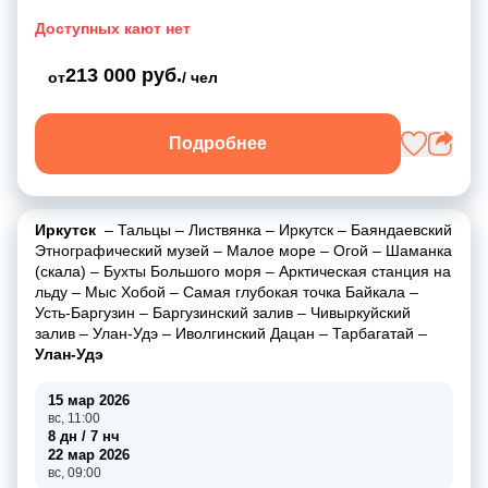
Доступных кают нет
213 000 руб.
от
/ чел
Подробнее
Иркутск
–
Тальцы
–
Листвянка
–
Иркутск
–
Баяндаевский
Этнографический музей
–
Малое море
–
Огой
–
Шаманка
(скала)
–
Бухты Большого моря
–
Арктическая станция на
льду
–
Мыс Хобой
–
Самая глубокая точка Байкала
–
Усть-Баргузин
–
Баргузинский залив
–
Чивыркуйский
залив
–
Улан-Удэ
–
Иволгинский Дацан
–
Тарбагатай
–
Улан-Удэ
15 мар 2026
вс, 11:00
8 дн / 7 нч
22 мар 2026
вс, 09:00