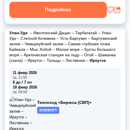
Подробнее
Улан-Удэ
–
Иволгинский Дацан
–
Тарбагатай
–
Улан-
Удэ
–
Степной Кочевник
–
Усть-Баргузин
–
Баргузинский
залив
–
Чивыркуйский залив
–
Самая глубокая точка
Байкала
–
Мыс Хобой
–
Малое море
–
Бухты Большого
моря
–
Арктическая станция на льду
–
Огой
–
Шаманка
(скала)
–
Иркутск
–
Тальцы
–
Листвянка
–
Иркутск
11 февр 2026
ср, 11:00
8 дн / 7 нч
18 февр 2026
ср, 09:00
Теплоход «Бирюса (СВП)»
КОМФОРТ