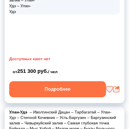
Доступных кают нет
251 300 руб.
от
/ чел
Подробнее
Улан-Удэ
–
Иволгинский Дацан
–
Тарбагатай
–
Улан-
Удэ
–
Степной Кочевник
–
Усть-Баргузин
–
Баргузинский
залив
–
Чивыркуйский залив
–
Самая глубокая точка
Байкала
–
Мыс Хобой
–
Малое море
–
Бухты Большого