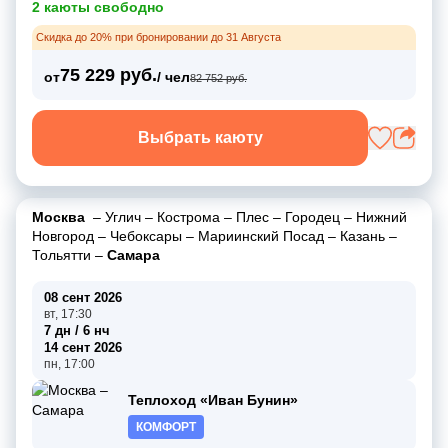
2 каюты свободно
Скидка до 20% при бронировании до 31 Августа
75 229 руб.
от
/ чел
82 752 руб.
Выбрать каюту
Москва
–
Углич
–
Кострома
–
Плес
–
Городец
–
Нижний
Новгород
–
Чебоксары
–
Мариинский Посад
–
Казань
–
Тольятти
–
Самара
08 сент 2026
вт, 17:30
7 дн / 6 нч
14 сент 2026
пн, 17:00
Теплоход «Иван Бунин»
КОМФОРТ