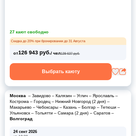
27 кают свободно
Скидка до 20% при бронировании до 31 Августа
126 943 руб.
от
/ чел
139 637 руб.
Выбрать каюту
Москва
–
Завидово
–
Калязин
–
Углич
–
Ярославль
–
Кострома
–
Городец
–
Нижний Новгород (2 дня)
–
Макарьево
–
Чебоксары
–
Казань
–
Болгар
–
Тетюши
–
Ульяновск
–
Тольятти
–
Самара (2 дня)
–
Саратов
–
Волгоград
24 сент 2026