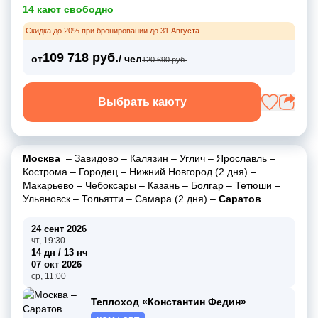
14 кают свободно
Скидка до 20% при бронировании до 31 Августа
109 718 руб.
от
/ чел
120 690 руб.
Выбрать каюту
Москва
–
Завидово
–
Калязин
–
Углич
–
Ярославль
–
Кострома
–
Городец
–
Нижний Новгород (2 дня)
–
Макарьево
–
Чебоксары
–
Казань
–
Болгар
–
Тетюши
–
Ульяновск
–
Тольятти
–
Самара (2 дня)
–
Саратов
24 сент 2026
чт, 19:30
14 дн / 13 нч
07 окт 2026
ср, 11:00
Теплоход «Константин Федин»