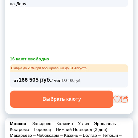
16 кают свободно
Скидка до 20% при бронировании до 31 Августа
166 505 руб.
от
/ чел
183 156 руб.
Выбрать каюту
Москва
–
Завидово
–
Калязин
–
Углич
–
Ярославль
–
Кострома
–
Городец
–
Нижний Новгород (2 дня)
–
Макарьево
–
Чебоксары
–
Казань
–
Болгар
–
Тетюши
–