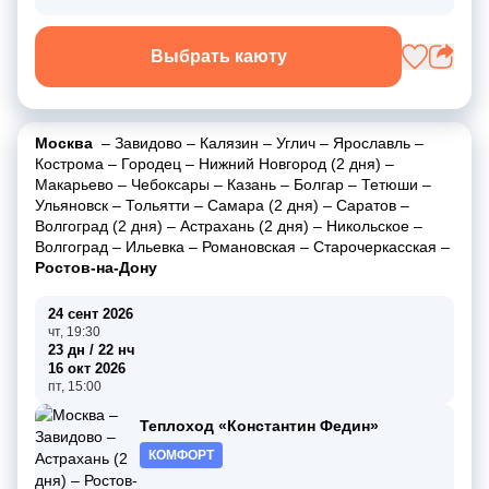
Выбрать каюту
Москва
–
Завидово
–
Калязин
–
Углич
–
Ярославль
–
Кострома
–
Городец
–
Нижний Новгород (2 дня)
–
Макарьево
–
Чебоксары
–
Казань
–
Болгар
–
Тетюши
–
Ульяновск
–
Тольятти
–
Самара (2 дня)
–
Саратов
–
Волгоград (2 дня)
–
Астрахань (2 дня)
–
Никольское
–
Волгоград
–
Ильевка
–
Романовская
–
Старочеркасская
–
Ростов-на-Дону
24 сент 2026
чт, 19:30
23 дн / 22 нч
16 окт 2026
пт, 15:00
Теплоход «Константин Федин»
КОМФОРТ