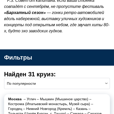
P.S. Совет от капитана: если ваша стоянка
совпадёт с сентябрём, не пропустите фестиваль
«Бархатный сезон»
— гонки ретро-автомобилей
вдоль набережной, выставку уличных художников и
концерты под открытым небом, где звучат хиты 80-
х, будто эхо заводских гудков.
Фильтры
Найден 31 круиз:
По популярности
Москва
–
Углич
–
Мышкин (Мышиное царство)
–
Кострома (Ипатьевский монастырь, Музей сыра)
–
Городец
–
Нижний Новгород (Кремль)
–
Казань
–
Тольятти (Царёв Курган, с. Ташла)
–
Самара
–
Саратов