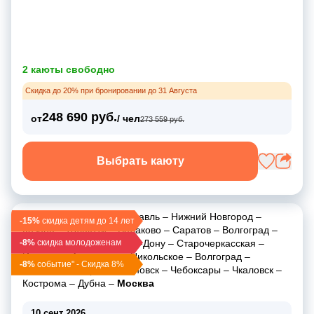
2 каюты свободно
Скидка до 20% при бронировании до 31 Августа
248 690 руб.
от
/ чел
273 559 руб.
Выбрать каюту
Москва
–
Углич
–
Ярославль
–
Нижний Новгород
–
-15%
скидка детям до 14 лет
Казань
–
Тольятти
–
Балаково
–
Саратов
–
Волгоград
–
-8%
Романовская
скидка молодоженам
–
Ростов-на-Дону
–
Старочеркасская
–
Ильевка
–
Астрахань
–
Никольское
–
Волгоград
–
-8%
событие" - Скидка 8%
Усовка
–
Самара
–
Ульяновск
–
Чебоксары
–
Чкаловск
–
Кострома
–
Дубна
–
Москва
10 сент 2026