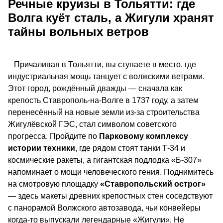
Речные круизы в Тольятти: где
Волга куёт сталь, а Жигули хранят
тайны вольных ветров
Причаливая в Тольятти, вы ступаете в место, где
индустриальная мощь танцует с волжскими ветрами.
Этот город, рождённый дважды — сначала как
крепость Ставрополь-на-Волге в 1737 году, а затем
перенесённый на новые земли из-за строительства
Жигулёвской ГЭС, стал символом советского
прогресса. Пройдите по
Парковому комплексу
истории техники
, где рядом стоят танки Т-34 и
космические ракеты, а гигантская подлодка «Б-307»
напоминает о мощи человеческого гения. Поднимитесь
на смотровую площадку
«Ставропольский острог»
— здесь макеты древних крепостных стен соседствуют
с панорамой Волжского автозавода, чьи конвейеры
когда-то выпускали легендарные «Жигули». Не