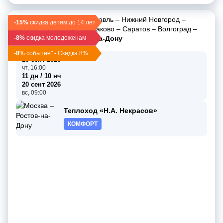
Москва
–
Углич
–
Ярославль
–
Нижний Новгород
–
-15%
скидка детям до 14 лет
Казань
–
Тольятти
–
Балаково
–
Саратов
–
Волгоград
–
-8%
Романовская
скидка молодоженам
–
Ростов-на-Дону
-8%
событие" - Скидка 8%
10 сент 2026
чт, 16:00
11 дн / 10 нч
20 сент 2026
вс, 09:00
Теплоход «Н.А. Некрасов»
КОМФОРТ