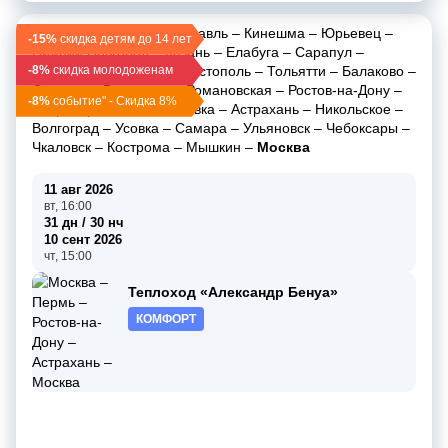
Москва
–
Углич
–
Ярославль
–
Кинешма
–
Юрьевец
–
-15%
скидка детям до 14 лет
Нижний Новгород
–
Казань
–
Елабуга
–
Сарапул
–
-8%
Пермь
скидка молодоженам
–
Чайковский
–
Чистополь
–
Тольятти
–
Балаково
–
Саратов
–
Волгоград
–
Романовская
–
Ростов-на-Дону
–
-8%
событие" - Скидка 8%
Старочеркасская
–
Ильевка
–
Астрахань
–
Никольское
–
Волгоград
–
Усовка
–
Самара
–
Ульяновск
–
Чебоксары
–
Чкаловск
–
Кострома
–
Мышкин
–
Москва
11 авг 2026
вт, 16:00
31 дн / 30 нч
10 сент 2026
чт, 15:00
Теплоход «Александр Бенуа»
КОМФОРТ