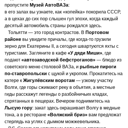
пропустите
Музей АвтоВАЗа
:
в его залах вы узнаете, как «копейка» покорила СССР,
а в цехах до сих пор слышен гул эпохи, когда каждый
десятый автомобиль страны рождался здесь.
Тольятти — это город контрастов. В
Портовом
районе
вы увидите причалы, где когда-то грузили
зерно для Екатерины II, а сегодня швартуются яхты с
туристами. Загляните в кафе
«У дяди Миши»
, где
подают
«автозаводской бефстроганов»
— блюдо из
советского меню столовой ВАЗа, и
рыбные пироги
по-ставропольски
с щукой и укропом. Прокатитесь на
катере к
Жигулёвским воротам
— узкому участку
Волги, где горы сжимают реку в объятия, а местные
гиды расскажут легенды о разбойничьих кладах,
спрятанных в пещерах. Вечером поднимитесь на
Лысую гору
: закат здесь окрашивает Волгу в медные
тона, а в ресторане
«Волжский бриз»
вам предложат
стерлядь на углях с дымком можжевельника.