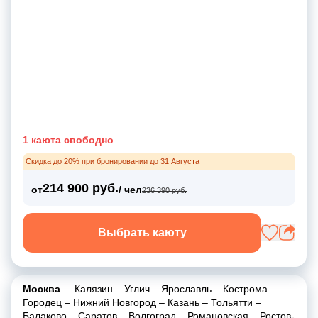
1 каюта свободно
Скидка до 20% при бронировании до 31 Августа
214 900 руб.
от
/ чел
236 390 руб.
Выбрать каюту
Москва
–
Калязин
–
Углич
–
Ярославль
–
Кострома
–
Городец
–
Нижний Новгород
–
Казань
–
Тольятти
–
Балаково
–
Саратов
–
Волгоград
–
Романовская
–
Ростов-