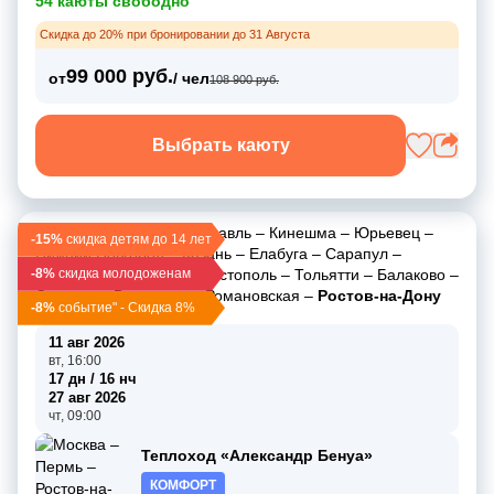
54 каюты свободно
Скидка до 20% при бронировании до 31 Августа
99 000 руб.
от
/ чел
108 900 руб.
Выбрать каюту
Москва
–
Углич
–
Ярославль
–
Кинешма
–
Юрьевец
–
-15%
скидка детям до 14 лет
Нижний Новгород
–
Казань
–
Елабуга
–
Сарапул
–
-8%
Пермь
скидка молодоженам
–
Чайковский
–
Чистополь
–
Тольятти
–
Балаково
–
Саратов
–
Волгоград
–
Романовская
–
Ростов-на-Дону
-8%
событие" - Скидка 8%
11 авг 2026
вт, 16:00
17 дн / 16 нч
27 авг 2026
чт, 09:00
Теплоход «Александр Бенуа»
КОМФОРТ