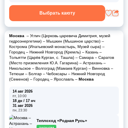
Выбрать каюту
Москва
–
Углич (Церковь царевича Димитрия, музей
гидроэнергетики)
–
Мышкин (Мышиное царство)
–
Кострома (Ипатьевский монастырь, Музей сыра)
–
Городец
–
Нижний Новгород (Кремль)
–
Казань
–
Тольятти (Царёв Курган, с. Ташла)
–
Самара
–
Саратов
(Место приземления Ю.А. Гагарина)
–
Астрахань
–
Никольское
–
Волгоград (Мамаев Курган)
–
Винновка
–
Тетюши
–
Болгар
–
Чебоксары
–
Нижний Новгород
(Семенов)
–
Городец
–
Ярославль
–
Москва
14 авг 2026
пт, 10:00
18 дн / 17 нч
31 авг 2026
пн, 23:30
Теплоход «Родная Русь»