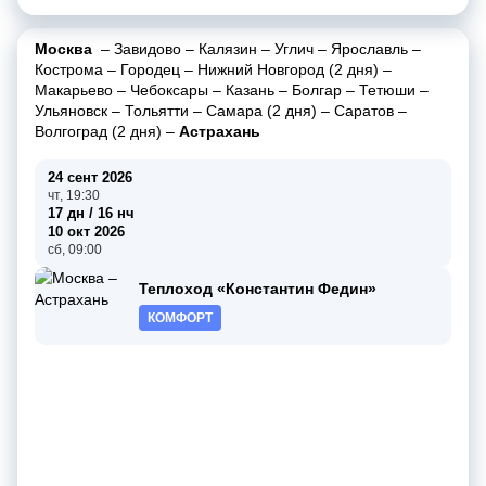
Москва
–
Завидово
–
Калязин
–
Углич
–
Ярославль
–
Кострома
–
Городец
–
Нижний Новгород (2 дня)
–
Макарьево
–
Чебоксары
–
Казань
–
Болгар
–
Тетюши
–
Ульяновск
–
Тольятти
–
Самара (2 дня)
–
Саратов
–
Волгоград (2 дня)
–
Астрахань
24 сент 2026
чт, 19:30
17 дн / 16 нч
10 окт 2026
сб, 09:00
Теплоход «Константин Федин»
КОМФОРТ