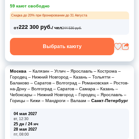
59 кают свободно
Скидка до 20% при бронировании до 31 Августа
222 300 руб.
от
/ чел
244 530 руб.
Выбрать каюту
Москва
–
Калязин
–
Углич
–
Ярославль
–
Кострома
–
Городец
–
Нижний Новгород
–
Казань
–
Тольятти
–
Балаково
–
Саратов
–
Волгоград
–
Романовская
–
Ростов-
на-Дону
–
Волгоград
–
Саратов
–
Самара
–
Казань
–
Чебоксары
–
Нижний Новгород
–
Городец
–
Ярославль
–
Горицы
–
Кижи
–
Мандроги
–
Валаам
–
Санкт-Петербург
04 мая 2027
вт, 12:30
25 дн / 24 нч
28 мая 2027
пт, 08:00