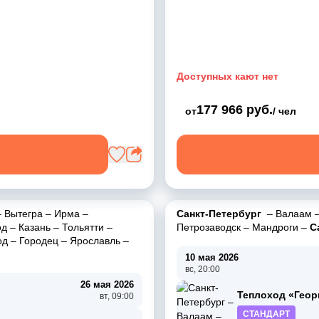
Доступных кают нет
177 966 руб.
от
/ чел
–
Вытегра
–
Ирма
–
Санкт-Петербург
–
Валаам
од
–
Казань
–
Тольятти
–
Петрозаводск
–
Мандроги
–
С
од
–
Городец
–
Ярославль
–
10 мая 2026
вс, 20:00
26 мая 2026
Теплоход «Геор
вт, 09:00
СТАНДАРТ