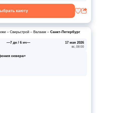
ыбрать каюту
ижи
–
Свирьстрой
–
Валаам
–
Санкт-Петербург
—
—
7 дн / 6 нч
17 мая 2026
вс, 08:00
фония севера»