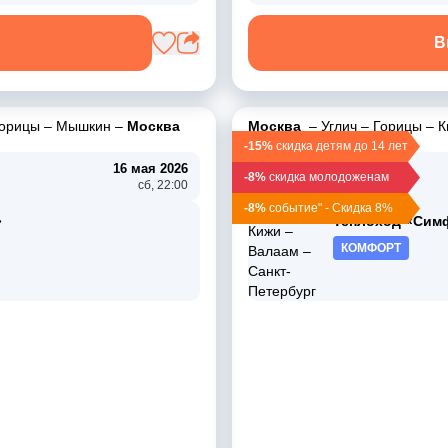
В
орицы
–
Мышкин
–
Москва
Москва
–
Углич
–
Горицы
–
К
-15%
скидка детям до 14 лет
16 мая 2026
11 мая 2026
-8%
скидка молодоженам
сб, 22:00
пн, 12:30
-8%
событие" - Скидка 8%
»
Теплоход «Сим
КОМФОРТ