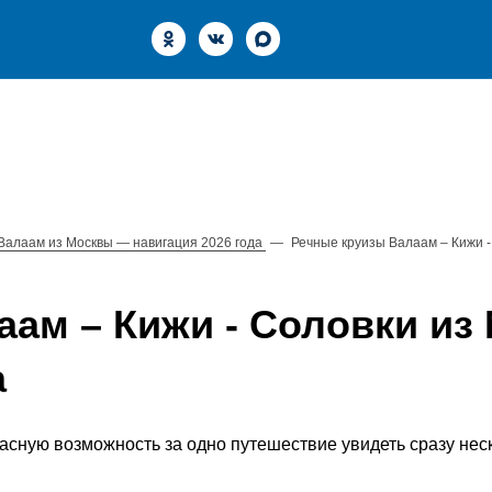
Речные круизы
Морские круизы
Теплоходы
Акции
Валаам из Москвы — навигация 2026 года
—
Речные круизы Валаам – Кижи -
аам – Кижи - Соловки и
а
сную возможность за одно путешествие увидеть сразу неск