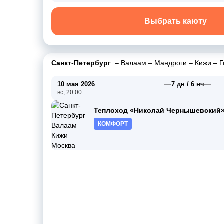
Выбрать каюту
Санкт-Петербург
–
Валаам
–
Мандроги
–
Кижи
–
Г
—
—
10 мая 2026
7 дн / 6 нч
вс, 20:00
Теплоход «Николай Чернышевский
КОМФОРТ