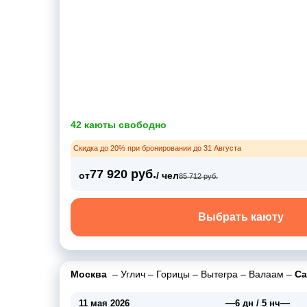
42 каюты свободно
Скидка до 20% при бронировании до 31 Августа
77 920 руб.
от
/ чел
85 712 руб.
Выбрать каюту
Москва
–
Углич
–
Горицы
–
Вытегра
–
Валаам
–
Са
—
—
11 мая 2026
6 дн / 5 нч