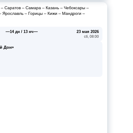
–
Саратов
–
Самара
–
Казань
–
Чебоксары
–
–
Ярославль
–
Горицы
–
Кижи
–
Мандроги
–
—
—
14 дн / 13 нч
23 мая 2026
сб, 08:00
й Дон»