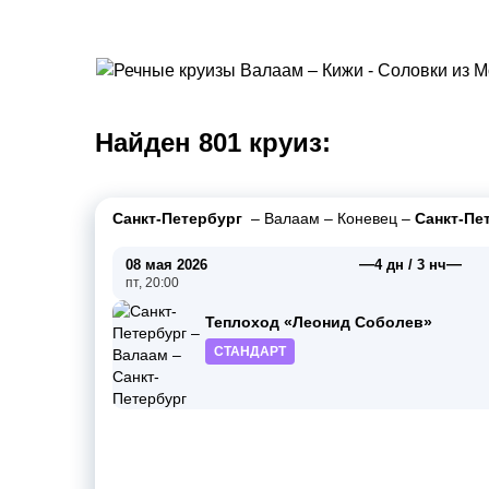
Найден 801 круиз:
Санкт-Петербург
–
Валаам
–
Коневец
–
Санкт-Пе
—
—
08 мая 2026
4 дн / 3 нч
пт, 20:00
Теплоход «Леонид Соболев»
СТАНДАРТ