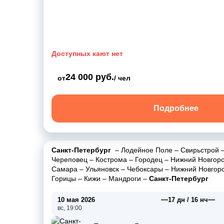
Доступных кают нет
24 000 руб.
от
/ чел
Подробнее
Санкт-Петербург
–
Лодейное Поле
–
Свирьстрой
Череповец
–
Кострома
–
Городец
–
Нижний Новгор
Самара
–
Ульяновск
–
Чебоксары
–
Нижний Новгор
Горицы
–
Кижи
–
Мандроги
–
Санкт-Петербург
—
—
10 мая 2026
17 дн / 16 нч
вс, 19:00