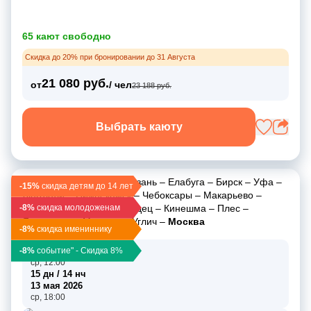
65 кают свободно
Скидка до 20% при бронировании до 31 Августа
21 080 руб.
от
/ чел
23 188 руб.
Выбрать каюту
Нижний Новгород
–
Казань
–
Елабуга
–
Бирск
–
Уфа
–
-15%
скидка детям до 14 лет
Дюртюли
–
Нижнекамск
–
Чебоксары
–
Макарьево
–
-8%
Нижний Новгород
скидка молодоженам
–
Городец
–
Кинешма
–
Плес
–
Ярославль
–
Мышкин
–
Углич
–
Москва
-8%
скидка имениннику
-8%
29 апр 2026
событие" - Скидка 8%
ср, 12:00
15 дн / 14 нч
13 мая 2026
ср, 18:00