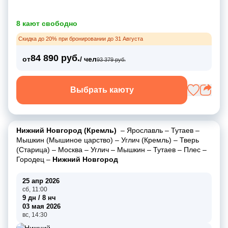
8 кают свободно
Скидка до 20% при бронировании до 31 Августа
84 890 руб.
от
/ чел
93 379 руб.
Выбрать каюту
Нижний Новгород (Кремль)
–
Ярославль
–
Тутаев
–
Мышкин (Мышиное царство)
–
Углич (Кремль)
–
Тверь
(Старица)
–
Москва
–
Углич
–
Мышкин
–
Тутаев
–
Плес
–
Городец
–
Нижний Новгород
25 апр 2026
сб, 11:00
9 дн / 8 нч
03 мая 2026
вс, 14:30