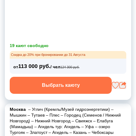
19 кают свободно
Скидка до 20% при бронировании до 31 Августа
113 000 руб.
от
/ чел
124 300 руб.
Выбрать каюту
Москва
–
Углич (Кремль/Музей гидроэнергетики)
–
Мышкин
–
Тутаев
–
Плес
–
Городец (Семенов / Нижний
Новгород)
–
Нижний Новгород
–
Свияжск
–
Елабуга
(Мамадыш)
–
Агидель тур: Агидель
–
Уфа
–
озеро
Тургояк
–
Златоуст
–
Агидель
–
Казань
–
Чебоксары