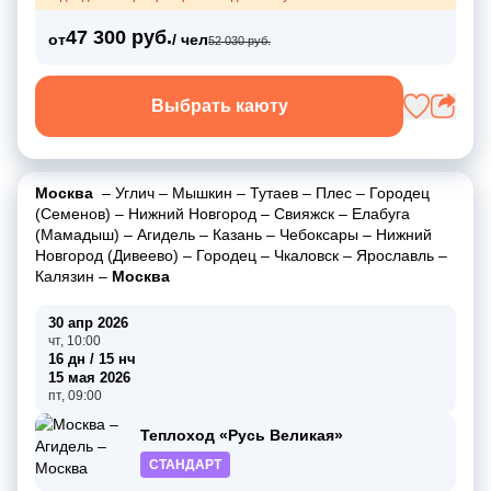
47 300 руб.
от
/ чел
52 030 руб.
Выбрать каюту
Москва
–
Углич
–
Мышкин
–
Тутаев
–
Плес
–
Городец
(Семенов)
–
Нижний Новгород
–
Свияжск
–
Елабуга
(Мамадыш)
–
Агидель
–
Казань
–
Чебоксары
–
Нижний
Новгород (Дивеево)
–
Городец
–
Чкаловск
–
Ярославль
–
Калязин
–
Москва
30 апр 2026
чт, 10:00
16 дн / 15 нч
15 мая 2026
пт, 09:00
Теплоход «Русь Великая»
СТАНДАРТ