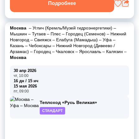
Подробнее
Москва
–
Углич (Кремль/Музей гидроэнергетики)
–
Мышкин
–
Тутаев
–
Плес
–
Городец (Семенов)
–
Нижний
Новгород
–
Свияжск
–
Елабуга (Мамадыш)
–
Уфа
–
Казань
–
Чебоксары
–
Нижний Новгород (Дивеево /
Арзамас)
–
Городец
–
Чкаловск
–
Ярославль
–
Калязин
–
Москва
30 апр 2026
чт, 10:00
16 дн / 15 нч
15 мая 2026
пт, 09:00
Теплоход «Русь Великая»
СТАНДАРТ