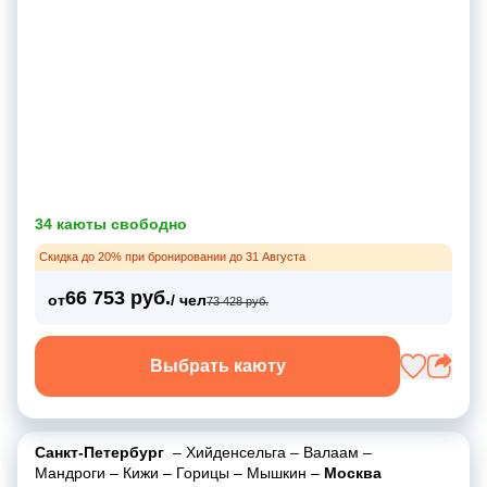
34 каюты свободно
Скидка до 20% при бронировании до 31 Августа
66 753 руб.
от
/ чел
73 428 руб.
Выбрать каюту
Санкт-Петербург
–
Хийденсельга
–
Валаам
–
Мандроги
–
Кижи
–
Горицы
–
Мышкин
–
Москва