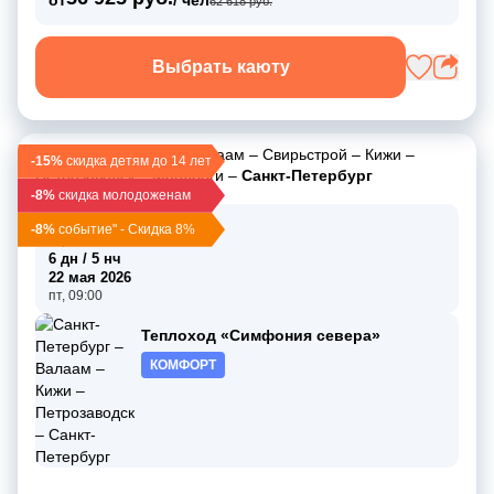
62 618 руб.
Выбрать каюту
Санкт-Петербург
–
Валаам
–
Свирьстрой
–
Кижи
–
-15%
скидка детям до 14 лет
Петрозаводск
–
Мандроги
–
Санкт-Петербург
-8%
скидка молодоженам
17 мая 2026
-8%
событие" - Скидка 8%
вс, 19:00
6 дн / 5 нч
22 мая 2026
пт, 09:00
Теплоход «Симфония севера»
КОМФОРТ