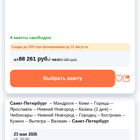
4 каюты свободно
Скидка до 20% при бронировании до 31 Августа
88 261 руб.
от
/ чел
97 087 руб.
Выбрать каюту
Санкт-Петербург
–
Мандроги
–
Кижи
–
Горицы
–
Ярославль
–
Нижний Новгород
–
Казань (2 дня)
–
Чебоксары
–
Нижний Новгород
–
Городец
–
Кострома
–
Кузино
–
Вытегра
–
Валаам
–
Санкт-Петербург
23 мая 2026
сб, 20:00