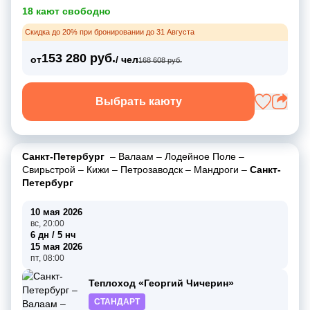
18 кают свободно
Скидка до 20% при бронировании до 31 Августа
153 280 руб.
от
/ чел
168 608 руб.
Выбрать каюту
Санкт-Петербург
–
Валаам
–
Лодейное Поле
–
Свирьстрой
–
Кижи
–
Петрозаводск
–
Мандроги
–
Санкт-
Петербург
10 мая 2026
вс, 20:00
6 дн / 5 нч
15 мая 2026
пт, 08:00
Теплоход «Георгий Чичерин»
СТАНДАРТ