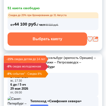
51 каюта свободно
Скидка до 20% при бронировании до 31 Августа
44 100 руб.
от
/ чел
48 510 руб.
Выбрать каюту
Санкт-Петербург
–
Шлиссельбург (крепость Орешек)
–
-15%
скидка детям до 14 лет
Валаам
–
Свирьстрой
–
Кижи
–
Петрозаводск
–
-8%
Мандроги
скидка молодоженам
–
Санкт-Петербург
-8%
событие" - Скидка 8%
24 мая 2026
вс, 17:30
6 дн / 5 нч
29 мая 2026
пт, 09:00
Теплоход «Симфония севера»