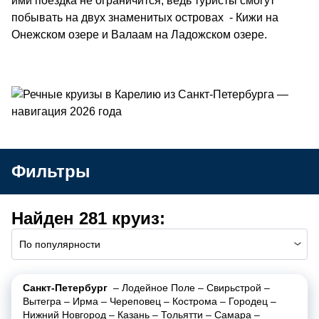
ими поездка не ограничится, ведь туристы смогут
побывать на двух знаменитых островах - Кижи на
Онежском озере и Валаам на Ладожском озере.
Фильтры
Найден 281 круиз:
По популярности
Санкт-Петербург
–
Лодейное Поле
–
Свирьстрой
–
Вытегра
–
Ирма
–
Череповец
–
Кострома
–
Городец
–
Нижний Новгород
–
Казань
–
Тольятти
–
Самара
–