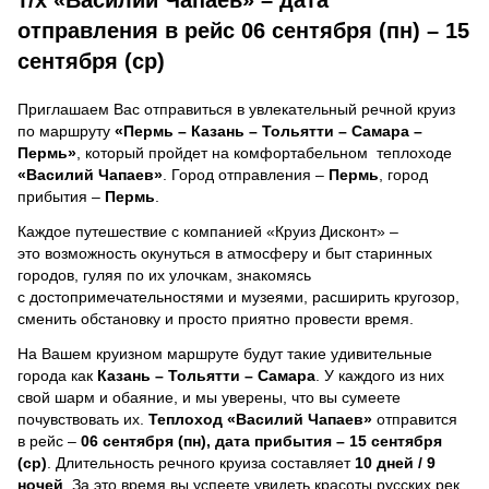
отправления в рейс 06 сентября (пн) – 15
сентября (ср)
Приглашаем Вас отправиться в увлекательный речной круиз
по маршруту
«Пермь – Казань – Тольятти – Самара –
Пермь»
, который пройдет на комфортабельном теплоходе
«Василий Чапаев»
. Город отправления –
Пермь
, город
прибытия –
Пермь
.
Каждое путешествие с компанией «Круиз Дисконт» –
это возможность окунуться в атмосферу и быт старинных
городов, гуляя по их улочкам, знакомясь
с достопримечательностями и музеями, расширить кругозор,
сменить обстановку и просто приятно провести время.
На Вашем круизном маршруте будут такие удивительные
города как
Казань – Тольятти – Самара
. У каждого из них
свой шарм и обаяние, и мы уверены, что вы сумеете
почувствовать их.
Теплоход
«Василий Чапаев»
отправится
в рейс –
06 сентября (пн), дата прибытия – 15 сентября
(ср)
. Длительность речного круиза составляет
10 дней / 9
ночей
.
За это время вы успеете увидеть красоты русских рек